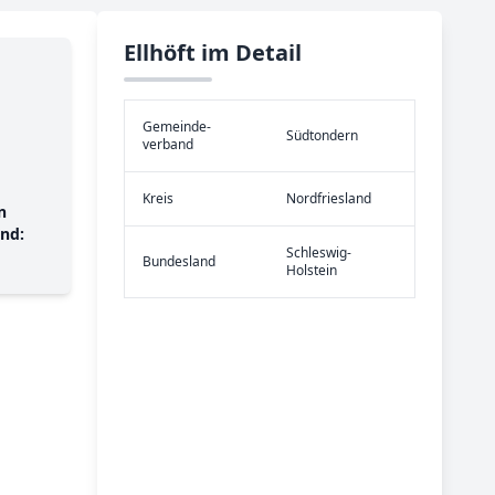
Ellhöft im Detail
Gemeinde­
Südtondern
verband
Kreis
Nordfriesland
n
nd:
Schleswig-
Bundes­land
Holstein