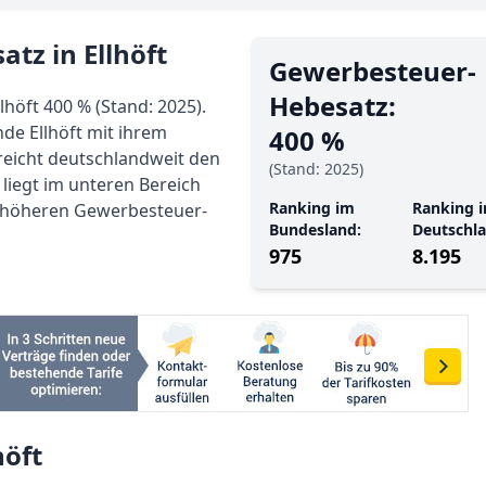
tz in Ellhöft
Gewerbe­steuer-
Hebe­satz:
höft 400 % (Stand: 2025).
nde Ellhöft mit ihrem
400 %
reicht deutschlandweit den
(Stand: 2025)
 liegt im unteren Bereich
Ranking im
Ranking i
h höheren Gewerbesteuer-
Bundesland:
Deutschla
975
8.195
höft