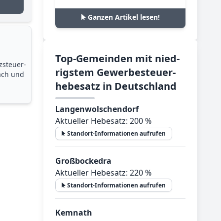
Ganzen Artikel lesen!
Top-­Ge­mein­den mit nied­
zsteuer­
rig­stem Ge­wer­be­steu­er­
ach und
he­be­satz in Deutsch­land
Langenwolschendorf
Aktueller Hebesatz: 200 %
Standort-Informationen aufrufen
Großbockedra
Aktueller Hebesatz: 220 %
Standort-Informationen aufrufen
Kemnath