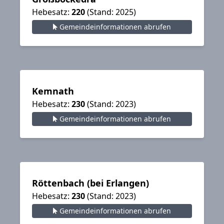
Hebesatz:
220
(Stand: 2025)
Donnerstag
,
22:34 Uhr
- Weisel: Hebesätze
bleiben stabil 2025
Gemeinde­infor­mationen abrufen
Exklusiv auf
gewerbesteuer
.net
Donnerstag
,
22:34 Uhr
- Hebesätze in Weyer:
Aktualisierung für 2025
Kemnath
Hebesatz:
230
(Stand: 2023)
Gemeinde­infor­mationen abrufen
Röttenbach (bei Erlangen)
Hebesatz:
230
(Stand: 2023)
Gemeinde­infor­mationen abrufen