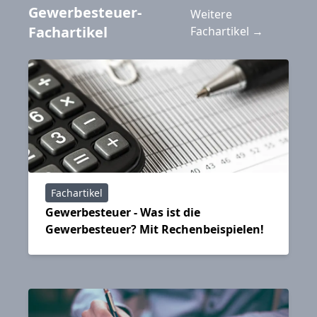
Gewerbesteuer-
Samstag
,
12:39 Uhr
- München:
Weitere
FreewayCamper meldet Insolvenz an
Fachartikel
Fachartikel →
Exklusiv auf
gewerbesteuer
.net
Samstag
,
12:31 Uhr
- Hebesätze in
Borgentreich steigen im Jahr 2025
Exklusiv auf
gewerbesteuer
.net
Samstag
,
12:27 Uhr
- Norderstedt passt
Hebesätze für 2025 an
Fachartikel
Gewerbesteuer - Was ist die
Exklusiv auf
gewerbesteuer
.net
Gewerbesteuer? Mit Rechenbeispielen!
Freitag
,
13:14 Uhr
- Neubrandenburg passt
Hebesätze für 2025 an
Exklusiv auf
gewerbesteuer
.net