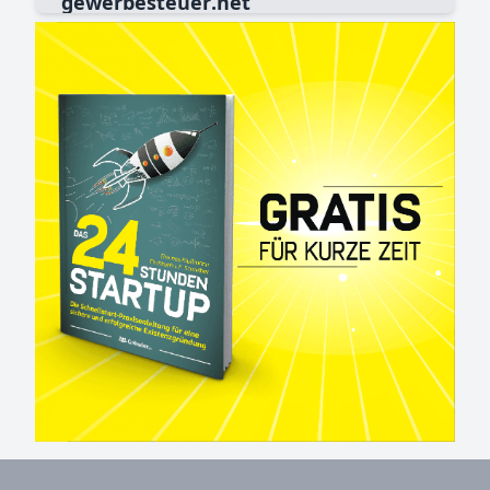
gewerbesteuer
.net
Nachrichtenticker
News
Sonntag
,
10:39 Uhr
- KODi Diskontläden
GmbH: Insolvenz in Eigenverwaltung
News
Sonntag
,
10:37 Uhr
- Dahmker: Hebesätze
2025
News
Sonntag
,
10:35 Uhr
- Dargun will
Gewerbesteuer-Hebesatz um 20 Prozent
senken
News