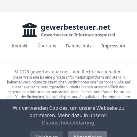
gewerbesteuer
.net
Gewerbesteuer-Informationsportal
Kontakt
Über uns
Datenschutz
Impressum
© 2026 gewerbesteuer.net - Alle Rechte vorbehalten.
Diese Webseite ist eine private Informationsplattform und steht in
keinerlei Verbindung zu staatlichen Institutionen oder Behörden. Alle auf
dieser Webseite bereitgestellten Inhalte dienen ausschließlich der
allgemeinen Information und stellen keine Rechts- oder Steuerberatung
dar. Für die Richtigkeit, Vollständigkeit und Aktualität der bereitgestellten
Informationen wird keine Gewähr übernommen. Bei rechtlichen oder
steuerlichen Fragen wenden Sie sich bitte an einen qualifizierten
Wir verwenden Cookies, um unsere Webseite zu
Fachberater.
optimieren. Mehr dazu in unserer
Die Steuerdaten auf gewerbesteuer.net basieren auf den Erhebungen der
Statistische Ämter des Bundes und der Länder (Lizenz:
dl-de/by-2-0
,
Datenschutzerklärung
.
Datensätze: 71231-01-02-5, 71231-01-03-5) sowie Eigenrecherche.
Bild-Quellen Sponsored-Links: CC0, Partner-Unternehmen, Pexels Lizenz,
Unsplash Lizenz