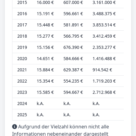
2015
16.000 €
607.000 €
3.161.000 €
5.000
2016
15.191 €
596.661 €
3.488.375 €
4.340
2017
15.448 €
581.891 €
3.853.514 €
4.414
2018
15.277 €
566.795 €
3.412.459 €
4.365
2019
15.156 €
676.390 €
2.353.277 €
4.330
2020
14.651 €
584.666 €
1.416.488 €
4.186
2021
15.884 €
629.387 €
914.542 €
4.538
2022
15.354 €
554.235 €
1.719.203 €
4.041
2023
15.585 €
594.667 €
2.712.968 €
4.101
2024
k.A.
k.A.
k.A.
k.A.
2025
k.A.
k.A.
k.A.
k.A.
Aufgrund der Vielzahl können nicht alle
Informationen nebeneinander dargestellt