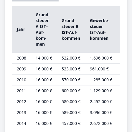
Grund­
Grun
steu­er
Grund­
Ge­wer­be­
steu­
A IST-­
steu­er B
steu­er
Jahr
A
Auf­
IST-­Auf­
IST-­Auf­
Grun
kom­
kom­men
kom­men
be­tr
men
2008
14.000 €
522.000 €
1.696.000 €
4.000
2009
16.000 €
523.000 €
961.000 €
5.000
2010
16.000 €
570.000 €
1.285.000 €
5.000
2011
16.000 €
600.000 €
1.129.000 €
5.000
2012
16.000 €
580.000 €
2.452.000 €
5.000
2013
16.000 €
589.000 €
3.096.000 €
5.000
2014
16.000 €
457.000 €
2.672.000 €
5.000