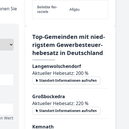
Be­lieb­te Rei­
nnen Sie
Allgäu
se­zie­le
Top-­Ge­mein­den mit nied­
rig­stem Ge­wer­be­steu­er­
he­be­satz in Deutsch­land
Langenwolschendorf
Aktueller Hebesatz: 200 %
Standort-Informationen aufrufen
Großbockedra
Aktueller Hebesatz: 220 %
Standort-Informationen aufrufen
en Wert
Kemnath