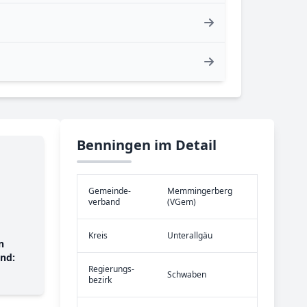
Benningen im Detail
Gemeinde­
Memmingerberg
verband
(VGem)
Kreis
Unterallgäu
n
nd:
Re­gier­ungs­
Schwaben
bezirk