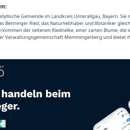
en:
idyllische Gemeinde im Landkreis Unterallgäu, Bayern. Sie is
as Benninger Ried, das Naturliebhaber und Botaniker gleic
orkommen der seltenen Riednelke, einer zarten Blume, die i
 der Verwaltungsgemeinschaft Memmingerberg und bietet i