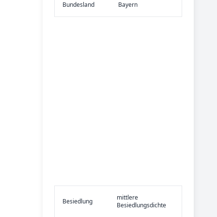
Bundes­land
Bayern
mittlere
Be­sied­lung
Besiedlungsdichte