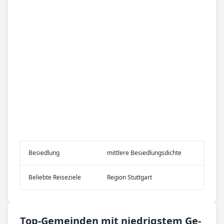
Be­sied­lung
mittlere Besiedlungsdichte
Be­lieb­te Rei­se­zie­le
Region Stuttgart
Top-­Ge­mein­den mit nied­rig­stem Ge­