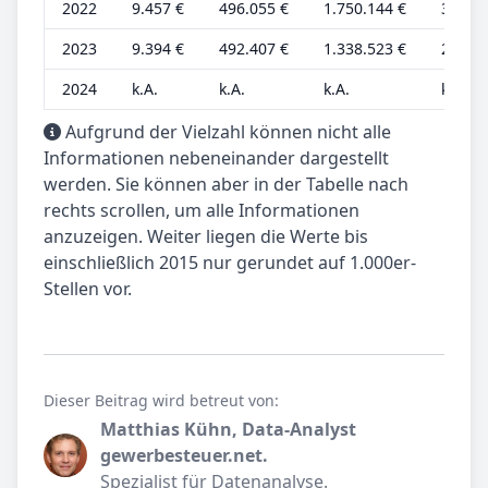
2022
9.457 €
496.055 €
1.750.144 €
3.378 
2023
9.394 €
492.407 €
1.338.523 €
2.847 
2024
k.A.
k.A.
k.A.
k.A.
Aufgrund der Vielzahl können nicht alle
Informationen nebeneinander dargestellt
werden. Sie können aber in der Tabelle nach
rechts scrollen, um alle Informationen
anzuzeigen. Weiter liegen die Werte bis
einschließlich 2015 nur gerundet auf 1.000er-
Stellen vor.
Dieser Beitrag wird betreut von:
Matthias Kühn, Data-Analyst
gewerbesteuer.net.
Spezialist für Datenanalyse.