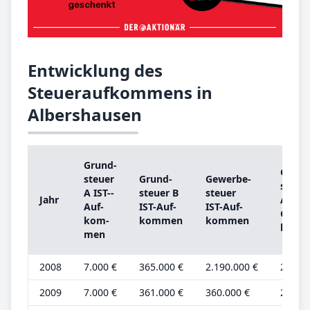
Entwicklung des
Steueraufkommens in
Albershausen
Grund­
Grund
steu­er
Grund­
Ge­wer­be­
steu­e
A IST-­
steu­er B
steu­er
Jahr
A
Auf­
IST-­Auf­
IST-­Auf­
Grund
kom­
kom­men
kom­men
be­tra
men
2008
7.000 €
365.000 €
2.190.000 €
2.000 
2009
7.000 €
361.000 €
360.000 €
2.000 