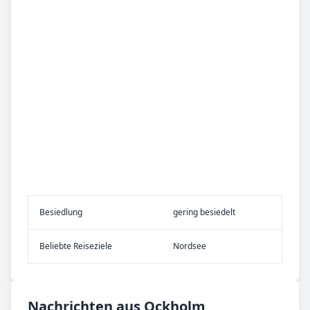
Be­sied­lung
gering besiedelt
Be­lieb­te Rei­se­zie­le
Nordsee
Nachrichten aus Ockholm