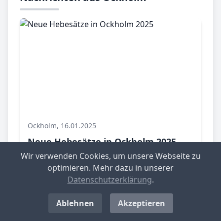
Ockholm, 16.01.2025
Neue Hebesätze in Ockholm 2025
Wir verwenden Cookies, um unsere Webseite zu
Die Gemeinde Ockholm in Schleswig-
optimieren. Mehr dazu in unserer
Holstein hat die Hebesätze für die Grund-
Datenschutzerklärung
.
und Gewerbesteuer für das Jahr 2025
gewerbesteuer.net bekannt gegeben...
Ablehnen
Akzeptieren
Ganzen Artikel lesen!