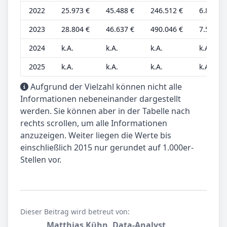
2022
25.973 €
45.488 €
246.512 €
6.835 €
2023
28.804 €
46.637 €
490.046 €
7.580 €
2024
k.A.
k.A.
k.A.
k.A.
2025
k.A.
k.A.
k.A.
k.A.
Aufgrund der Vielzahl können nicht alle
Informationen nebeneinander dargestellt
werden. Sie können aber in der Tabelle nach
rechts scrollen, um alle Informationen
anzuzeigen. Weiter liegen die Werte bis
einschließlich 2015 nur gerundet auf 1.000er-
Stellen vor.
Dieser Beitrag wird betreut von:
Matthias Kühn, Data-Analyst