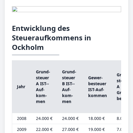
Entwicklung des
Steueraufkommens in
Ockholm
Grund­
Grund­
Grund­
steu­er
steu­er
Ge­wer­
steu­er
A IST-­
B IST-­
be­steu­er
Jahr
A
Auf­
Auf­
IST-­Auf­
Grund­
kom­
kom­
kom­men
be­trag
men
men
2008
24.000 €
24.000 €
18.000 €
8.000 €
2009
22.000 €
27.000 €
19.000 €
7.000 €