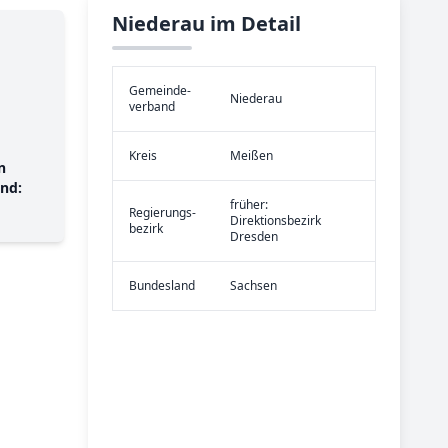
Niederau im Detail
Gemeinde­
Niederau
verband
Kreis
Meißen
n
nd:
früher:
Re­gier­ungs­
Direktionsbezirk
bezirk
Dresden
Bundes­land
Sachsen