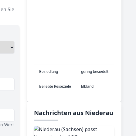
en Sie
Be­sied­lung
gering besiedelt
Be­lieb­te Rei­se­zie­le
Elbland
Nachrichten aus Niederau
en Wert