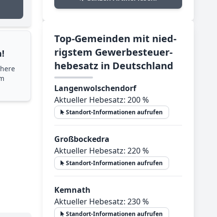
Top-­Ge­mein­den mit nied­
rig­stem Ge­wer­be­steu­er­
!
he­be­satz in Deutsch­land
chere
im
Langenwolschendorf
Aktueller Hebesatz: 200 %
Standort-Informationen aufrufen
Großbockedra
Aktueller Hebesatz: 220 %
Standort-Informationen aufrufen
Kemnath
Aktueller Hebesatz: 230 %
Standort-Informationen aufrufen