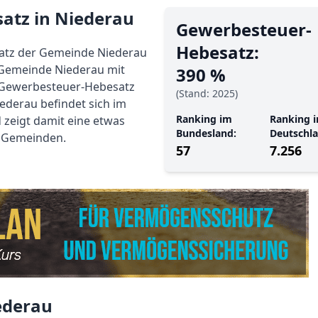
atz in Niederau
Gewerbe­steuer-
Hebe­satz:
satz der Gemeinde Niederau
e Gemeinde Niederau mit
390 %
n Gewerbesteuer-Hebesatz
(Stand: 2025)
iederau befindet sich im
Ranking im
Ranking i
zeigt damit eine etwas
Bundesland:
Deutschla
n Gemeinden.
57
7.256
ederau