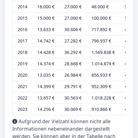
2014
16.000 €
27.000 €
46.000 €
5.000 
2015
15.000 €
27.000 €
100.000 €
5.000 
2016
13.633 €
30.606 €
717.892 €
4.544 
2017
14.742 €
27.282 €
796.937 €
4.914 
2018
14.428 €
36.292 €
1.569.838 €
4.809 
2019
14.374 €
28.668 €
1.014.874 €
4.791 
2020
13.035 €
26.984 €
856.933 €
4.345 
2021
14.399 €
29.791 €
952.309 €
4.800 
2022
13.657 €
30.563 €
1.018.228 €
4.552 
2023
14.256 €
30.069 €
910.866 €
4.752 
Aufgrund der Vielzahl können nicht alle
Informationen nebeneinander dargestellt
werden. Sie können aber in der Tabelle nach