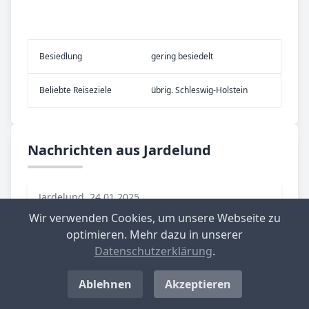
Be­sied­lung
gering besiedelt
Be­lieb­te Rei­se­zie­le
übrig. Schleswig-Holstein
Nachrichten aus Jardelund
Jardelund, 24.01.2025
Wir verwenden Cookies, um unsere Webseite zu
Jardel und, Hörup und Weesby: Drei
optimieren. Mehr dazu in unserer
Kommunen streichen Grundsteuer B
Datenschutzerklärung
.
komplett
Jardelund, Hörup und Weesby im Norden
Ablehnen
Akzeptieren
des Kreises Schleswig-Flensburg haben