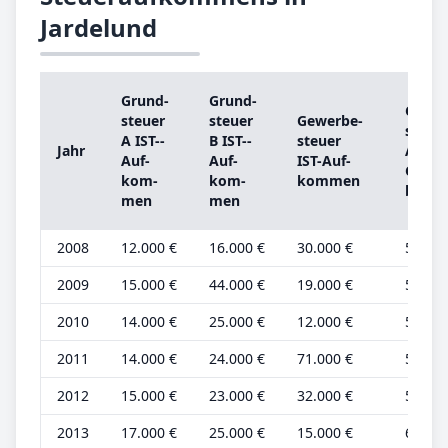
Jardelund
Grund­
Grund­
Grund
steu­er
steu­er
Ge­wer­be­
steu­e
A IST-­
B IST-­
steu­er
Jahr
A
Auf­
Auf­
IST-­Auf­
Grund
kom­
kom­
kom­men
be­tra
men
men
2008
12.000 €
16.000 €
30.000 €
5.000 
2009
15.000 €
44.000 €
19.000 €
5.000 
2010
14.000 €
25.000 €
12.000 €
5.000 
2011
14.000 €
24.000 €
71.000 €
5.000 
2012
15.000 €
23.000 €
32.000 €
5.000 
2013
17.000 €
25.000 €
15.000 €
6.000 