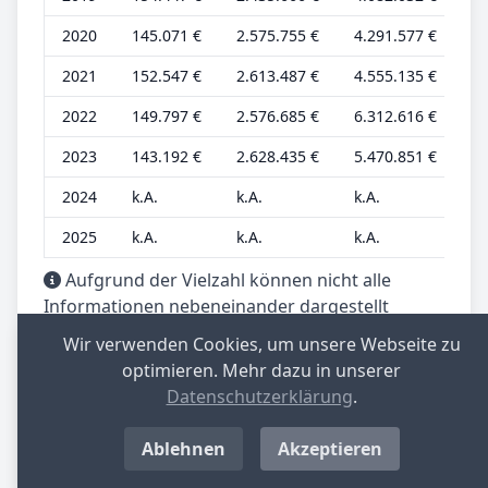
2020
145.071 €
2.575.755 €
4.291.577 €
38
2021
152.547 €
2.613.487 €
4.555.135 €
41
2022
149.797 €
2.576.685 €
6.312.616 €
40
2023
143.192 €
2.628.435 €
5.470.851 €
38
2024
k.A.
k.A.
k.A.
k.
2025
k.A.
k.A.
k.A.
k.
Aufgrund der Vielzahl können nicht alle
Informationen nebeneinander dargestellt
werden. Sie können aber in der Tabelle nach
Wir verwenden Cookies, um unsere Webseite zu
rechts scrollen, um alle Informationen
optimieren. Mehr dazu in unserer
anzuzeigen. Weiter liegen die Werte bis
Datenschutzerklärung
.
einschließlich 2015 nur gerundet auf 1.000er-
Stellen vor.
Ablehnen
Akzeptieren