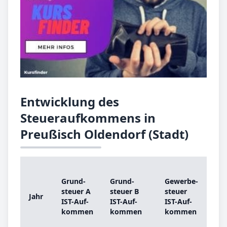
Entwicklung des
Steueraufkommens in
Preußisch Oldendorf (Stadt)
G
Grund­
Grund­
Ge­wer­be­
st
steu­er A
steu­er B
steu­er
Jahr
A
IST-­Auf­
IST-­Auf­
IST-­Auf­
G
kom­men
kom­men
kom­men
be