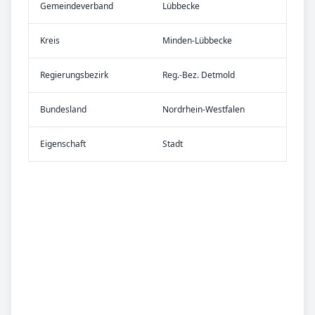
Gemeinde­verband
Lübbecke
Kreis
Minden-Lübbecke
Re­gier­ungs­bezirk
Reg.-Bez. Detmold
Bundes­land
Nordrhein-Westfalen
Eigen­schaft
Stadt