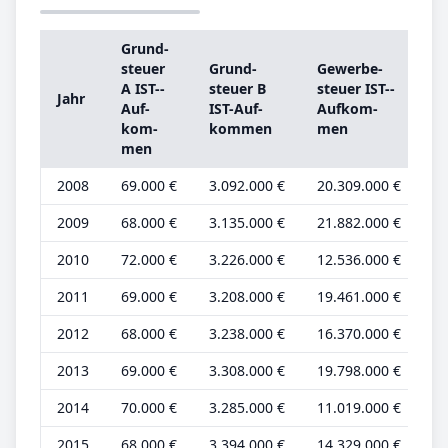
Grund­
G
steu­er
Grund­
Ge­wer­be­
st
A IST-­
steu­er B
steu­er IST-­
Jahr
A
Auf­
IST-­Auf­
Auf­kom­
G
kom­
kom­men
men
be
men
2008
69.000 €
3.092.000 €
20.309.000 €
32
2009
68.000 €
3.135.000 €
21.882.000 €
32
2010
72.000 €
3.226.000 €
12.536.000 €
33
2011
69.000 €
3.208.000 €
19.461.000 €
32
2012
68.000 €
3.238.000 €
16.370.000 €
31
2013
69.000 €
3.308.000 €
19.798.000 €
32
2014
70.000 €
3.285.000 €
11.019.000 €
32
2015
68.000 €
3.394.000 €
14.329.000 €
32