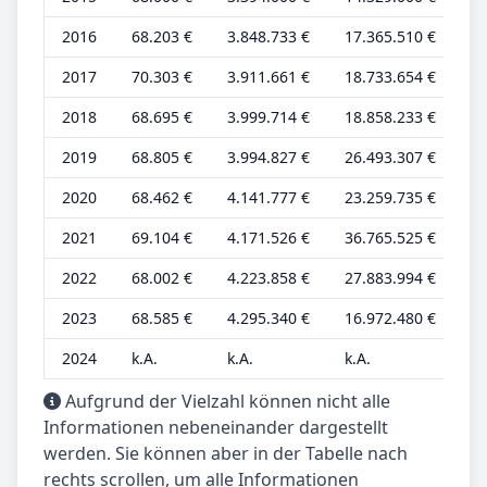
2016
68.203 €
3.848.733 €
17.365.510 €
31
2017
70.303 €
3.911.661 €
18.733.654 €
32
2018
68.695 €
3.999.714 €
18.858.233 €
31
2019
68.805 €
3.994.827 €
26.493.307 €
31
2020
68.462 €
4.141.777 €
23.259.735 €
31
2021
69.104 €
4.171.526 €
36.765.525 €
31
2022
68.002 €
4.223.858 €
27.883.994 €
31
2023
68.585 €
4.295.340 €
16.972.480 €
31
2024
k.A.
k.A.
k.A.
k.
Aufgrund der Vielzahl können nicht alle
Informationen nebeneinander dargestellt
werden. Sie können aber in der Tabelle nach
rechts scrollen, um alle Informationen