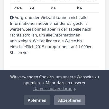
2024
k.A.
k.A.
k.A.
k.A
Aufgrund der Vielzahl können nicht alle
Informationen nebeneinander dargestellt
werden. Sie können aber in der Tabelle nach
rechts scrollen, um alle Informationen
anzuzeigen. Weiter liegen die Werte bis
einschließlich 2015 nur gerundet auf 1.000er-
Stellen vor.
Wir verwenden Cookies, um unsere Webseite zu
Dieser Beitrag wird betreut von:
optimieren. Mehr dazu in unserer
Matthias Kühn, Data-Analyst
Datenschutzerklärung
.
gewerbesteuer.net.
Spezialist für Datenanalyse.
Ablehnen
Akzeptieren
Teilen Sie unseren Beitrag