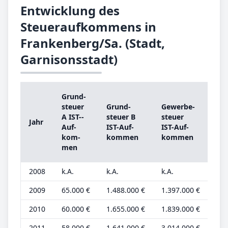
Entwicklung des
Steueraufkommens in
Frankenberg/Sa. (Stadt,
Garnisonsstadt)
Grund­
Gr
steu­er
Grund­
Ge­wer­be­
ste
A IST-­
steu­er B
steu­er
Jahr
A
Auf­
IST-­Auf­
IST-­Auf­
Gr
kom­
kom­men
kom­men
be­
men
2008
k.A.
k.A.
k.A.
k.A
2009
65.000 €
1.488.000 €
1.397.000 €
22.
2010
60.000 €
1.655.000 €
1.839.000 €
20.
2011
58.000 €
1.641.000 €
3.014.000 €
19.