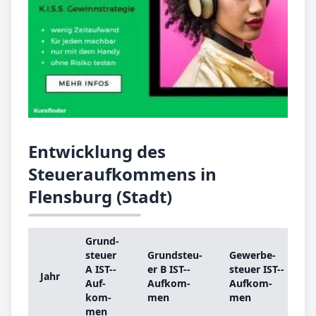
Entwicklung des
Steueraufkommens in
Flensburg (Stadt)
Grund­
steu­er
Grund­steu­
Ge­wer­be­
s
A IST-­
er B IST-­
steu­er IST-­
Jahr
Auf­
Auf­kom­
Auf­kom­
kom­
men
men
b
men