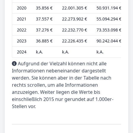
2020
35.856 €
22.001.305 €
50.931.194 €
5
2021
37.557 €
22.273.902 €
55.094.294 €
6
2022
37.276 €
22.232.770 €
73.353.098 €
6
2023
36.885 €
22.226.435 €
90.242.044 €
6
2024
k.A.
k.A.
k.A.
k
Aufgrund der Vielzahl können nicht alle
Informationen nebeneinander dargestellt
werden. Sie können aber in der Tabelle nach
rechts scrollen, um alle Informationen
anzuzeigen. Weiter liegen die Werte bis
einschließlich 2015 nur gerundet auf 1.000er-
Stellen vor.