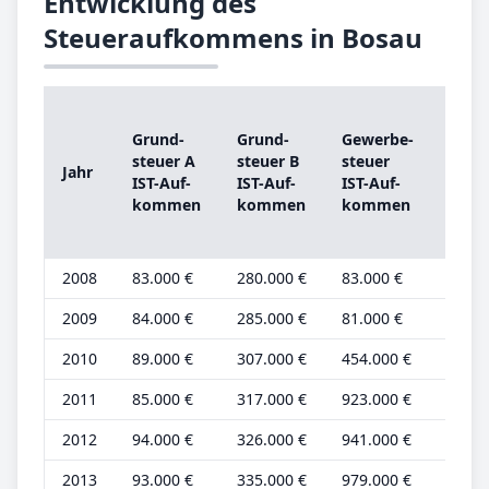
Entwicklung des
Steueraufkommens in Bosau
Gru
Grund­
Grund­
Ge­wer­be­
steu
steu­er A
steu­er B
steu­er
Jahr
A
IST-­Auf­
IST-­Auf­
IST-­Auf­
Gru
kom­men
kom­men
kom­men
be­t
2008
83.000 €
280.000 €
83.000 €
30.
2009
84.000 €
285.000 €
81.000 €
30.
2010
89.000 €
307.000 €
454.000 €
30.
2011
85.000 €
317.000 €
923.000 €
28.
2012
94.000 €
326.000 €
941.000 €
31.
2013
93.000 €
335.000 €
979.000 €
29.