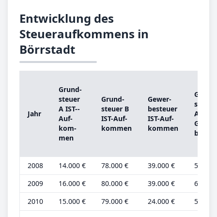
Entwicklung des
Steueraufkommens in
Börrstadt
Grund­
Grund
steu­er
Grund­
Ge­wer­
steu­er
A IST-­
steu­er B
be­steu­er
Jahr
A
Auf­
IST-­Auf­
IST-­Auf­
Grund
kom­
kom­men
kom­men
be­trag
men
2008
14.000 €
78.000 €
39.000 €
5.000 
2009
16.000 €
80.000 €
39.000 €
6.000 
2010
15.000 €
79.000 €
24.000 €
5.000 