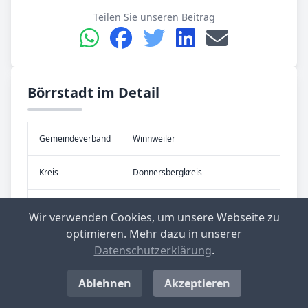
Teilen Sie unseren Beitrag
Börrstadt im Detail
Gemeinde­verband
Winnweiler
Kreis
Donnersbergkreis
Re­gier­ungs­bezirk
früher: Reg.-Bez. Rheinhessen-Pfalz
Wir verwenden Cookies, um unsere Webseite zu
optimieren. Mehr dazu in unserer
Bundes­land
Rheinland-Pfalz
Datenschutzerklärung
.
Ablehnen
Akzeptieren