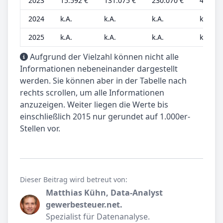
2023
15.592 €
131.075 €
230.070 €
4.519 
2024
k.A.
k.A.
k.A.
k.A.
2025
k.A.
k.A.
k.A.
k.A.
Aufgrund der Vielzahl können nicht alle
Informationen nebeneinander dargestellt
werden. Sie können aber in der Tabelle nach
rechts scrollen, um alle Informationen
anzuzeigen. Weiter liegen die Werte bis
einschließlich 2015 nur gerundet auf 1.000er-
Stellen vor.
Dieser Beitrag wird betreut von:
Matthias Kühn, Data-Analyst
gewerbesteuer.net.
Spezialist für Datenanalyse.