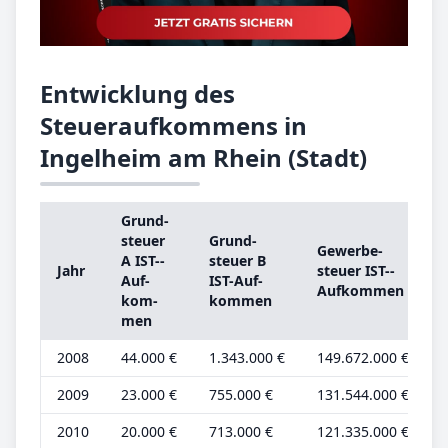
Entwicklung des
Steueraufkommens in
Ingelheim am Rhein (Stadt)
Grund­
steu­er
Grund­
Ge­wer­be­
s
A IST-­
steu­er B
Jahr
steu­er IST-­
Auf­
IST-­Auf­
Auf­kom­men
kom­
kom­men
b
men
2008
44.000 €
1.343.000 €
149.672.000 €
3
2009
23.000 €
755.000 €
131.544.000 €
3
2010
20.000 €
713.000 €
121.335.000 €
2