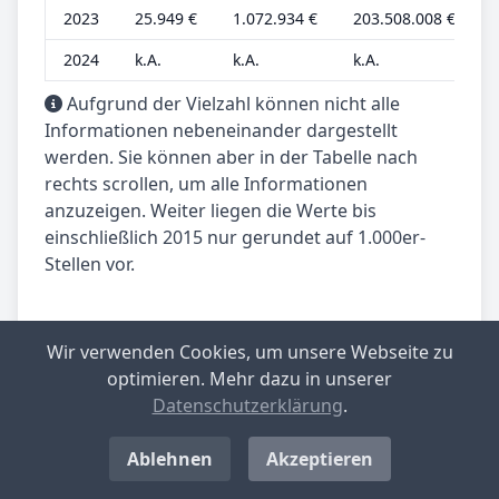
2023
25.949 €
1.072.934 €
203.508.008 €
3
2024
k.A.
k.A.
k.A.
k
Aufgrund der Vielzahl können nicht alle
Informationen nebeneinander dargestellt
werden. Sie können aber in der Tabelle nach
rechts scrollen, um alle Informationen
anzuzeigen. Weiter liegen die Werte bis
einschließlich 2015 nur gerundet auf 1.000er-
Stellen vor.
Wir verwenden Cookies, um unsere Webseite zu
optimieren. Mehr dazu in unserer
Dieser Beitrag wird betreut von:
Datenschutzerklärung
.
Matthias Kühn, Data-Analyst
gewerbesteuer.net.
Ablehnen
Akzeptieren
Spezialist für Datenanalyse.