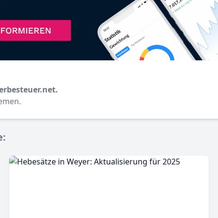
erbesteuer.net.
hemen.
e: