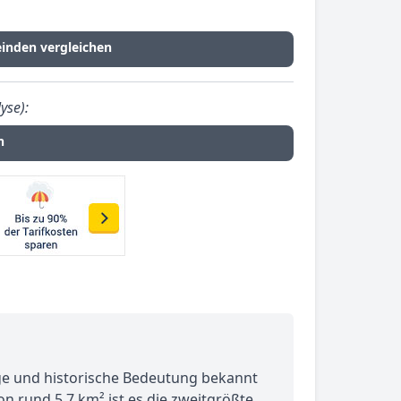
inden vergleichen
yse):
n
age und historische Bedeutung bekannt
on rund 5,7 km² ist es die zweitgrößte