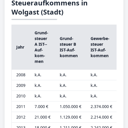
Steueraufkommens in
Wolgast (Stadt)
Grund­
Gr
steu­er
Grund­
Ge­wer­be­
ste
A IST-­
steu­er B
steu­er
Jahr
A
Auf­
IST-­Auf­
IST-­Auf­
Gr
kom­
kom­men
kom­men
be­
men
2008
k.A.
k.A.
k.A.
k.A
2009
k.A.
k.A.
k.A.
k.A
2010
k.A.
k.A.
k.A.
k.A
2011
7.000 €
1.050.000 €
2.374.000 €
3.0
2012
21.000 €
1.129.000 €
2.214.000 €
8.0
2013
18.000 €
1.211.000 €
2.242.000 €
7.0