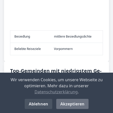
Be­sied­lung
mittlere Besiedlungsdichte
Be­lieb­te Rei­se­zie­le
Vorpommern
Top-­Ge­mein­den mit nied­rig­stem Ge­
wer­be­steu­er­he­be­satz in Deutsch­
Wir verwenden Cookies, um unsere Webseite zu
land
optimieren. Mehr dazu in unserer
Datenschutzerklärung
.
Langenwolschendorf
Aktueller Hebesatz: 200 %
Ablehnen
Akzeptieren
Standort-Informationen aufrufen