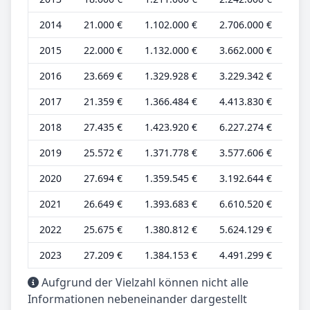
2014
21.000 €
1.102.000 €
2.706.000 €
8.0
2015
22.000 €
1.132.000 €
3.662.000 €
8.0
2016
23.669 €
1.329.928 €
3.229.342 €
7.9
2017
21.359 €
1.366.484 €
4.413.830 €
7.1
2018
27.435 €
1.423.920 €
6.227.274 €
9.2
2019
25.572 €
1.371.778 €
3.577.606 €
7.9
2020
27.694 €
1.359.545 €
3.192.644 €
8.6
2021
26.649 €
1.393.683 €
6.610.520 €
8.3
2022
25.675 €
1.380.812 €
5.624.129 €
8.0
2023
27.209 €
1.384.153 €
4.491.299 €
8.0
Aufgrund der Vielzahl können nicht alle
Informationen nebeneinander dargestellt