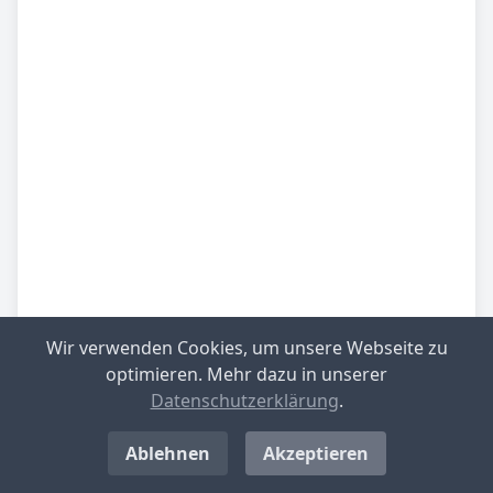
Wir verwenden Cookies, um unsere Webseite zu
Be­sied­lung
gering besiedelt
optimieren. Mehr dazu in unserer
Datenschutzerklärung
.
Be­lieb­te Rei­se­zie­le
Oberlausitz/Niederschlesien
Ablehnen
Akzeptieren