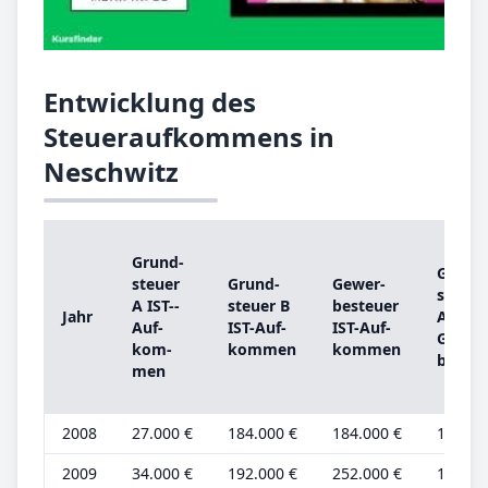
Entwicklung des
Steueraufkommens in
Neschwitz
Grund­
Grund
steu­er
Grund­
Ge­wer­
steu­er
A IST-­
steu­er B
be­steu­er
Jahr
A
Auf­
IST-­Auf­
IST-­Auf­
Grund
kom­
kom­men
kom­men
be­trag
men
2008
27.000 €
184.000 €
184.000 €
10.000
2009
34.000 €
192.000 €
252.000 €
12.000