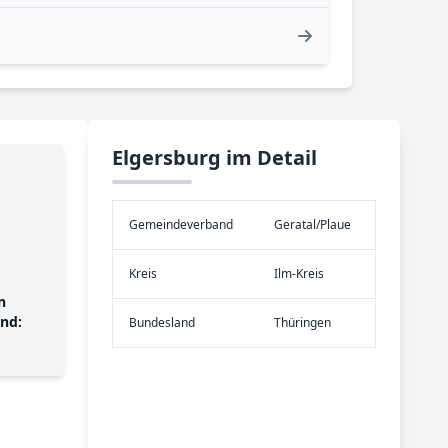
Elgersburg im Detail
Gemeinde­verband
Geratal/Plaue
Kreis
Ilm-Kreis
n
nd:
Bundes­land
Thüringen