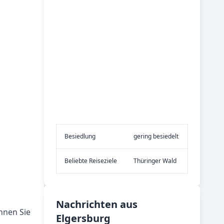
Be­sied­lung
gering besiedelt
Be­lieb­te Rei­se­zie­le
Thüringer Wald
Nachrichten aus
nnen Sie
Elgersburg