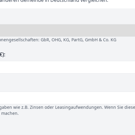
 anderen Gemeinde in Deutschland vergleichen.
sonengesellschaften: GbR, OHG, KG, PartG, GmbH & Co. KG
€):
gaben wie z.B. Zinsen oder Leasingaufwendungen. Wenn Sie dies
u machen.