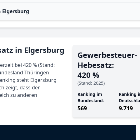
 Elgersburg
atz in Elgersburg
Gewerbe­steuer-
Hebe­satz:
rzeit bei 420 % (Stand:
Bundesland Thüringen
420 %
Ranking steht Elgersburg
(Stand: 2025)
ch zeigt, dass der
Ranking im
Ranking i
eich zu anderen
Bundesland:
Deutschla
569
9.719