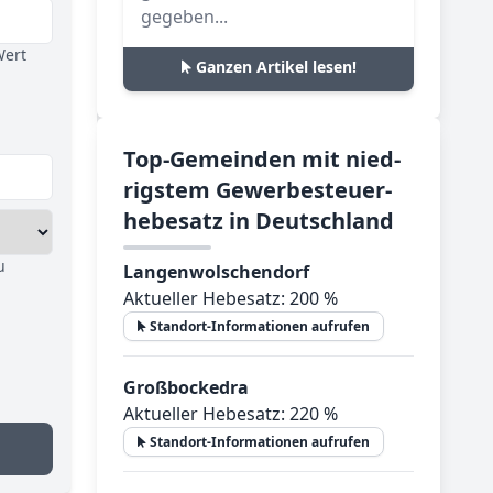
gegeben...
Wert
Ganzen Artikel lesen!
Top-­Ge­mein­den mit nied­
rig­stem Ge­wer­be­steu­er­
he­be­satz in Deutsch­land
u
Langenwolschendorf
Aktueller Hebesatz: 200 %
Standort-Informationen aufrufen
Großbockedra
Aktueller Hebesatz: 220 %
Standort-Informationen aufrufen