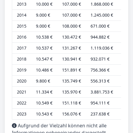
2013
10.000 €
107.000 €
1.868.000 €
4.000
2014
9.000 €
107.000 €
1.245.000 €
4.000
2015
9.000 €
108.000 €
671.000 €
4.000
2016
10.538 €
130.472 €
944.882 €
4.790
2017
10.537 €
131.267 €
1.119.036 €
4.215
2018
10.547 €
130.941 €
932.071 €
4.219
2019
10.486 €
151.891 €
756.366 €
4.194
2020
9.800 €
135.749 €
556.313 €
3.920
2021
11.334 €
135.970 €
3.881.753 €
4.534
2022
10.549 €
151.118 €
954.111 €
4.220
2023
10.543 €
156.076 €
237.638 €
4.217
Aufgrund der Vielzahl können nicht alle
Informationen nebeneinander dargestellt