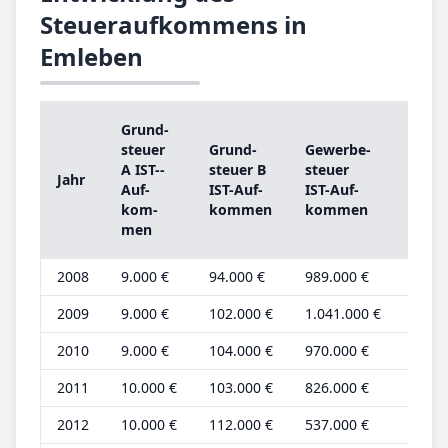
Steueraufkommens in
Emleben
Grund­
Grun
steu­er
Grund­
Ge­wer­be­
steu­
A IST-­
steu­er B
steu­er
Jahr
A
Auf­
IST-­Auf­
IST-­Auf­
Grun
kom­
kom­men
kom­men
be­tr
men
2008
9.000 €
94.000 €
989.000 €
4.000
2009
9.000 €
102.000 €
1.041.000 €
4.000
2010
9.000 €
104.000 €
970.000 €
4.000
2011
10.000 €
103.000 €
826.000 €
4.000
2012
10.000 €
112.000 €
537.000 €
4.000