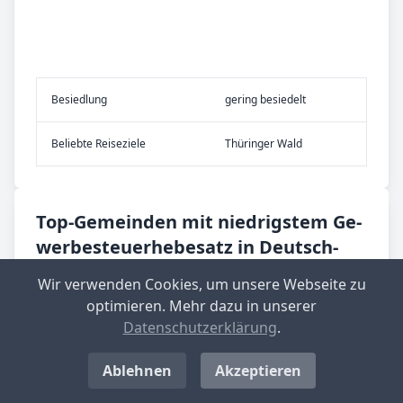
Be­sied­lung
gering besiedelt
Be­lieb­te Rei­se­zie­le
Thüringer Wald
Top-­Ge­mein­den mit nied­rig­stem Ge­
wer­be­steu­er­he­be­satz in Deutsch­
land
Wir verwenden Cookies, um unsere Webseite zu
optimieren. Mehr dazu in unserer
Langenwolschendorf
Datenschutzerklärung
.
Aktueller Hebesatz: 200 %
Standort-Informationen aufrufen
Ablehnen
Akzeptieren