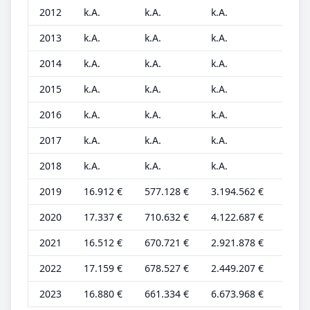
2012
k.A.
k.A.
k.A.
k.A.
2013
k.A.
k.A.
k.A.
k.A.
2014
k.A.
k.A.
k.A.
k.A.
2015
k.A.
k.A.
k.A.
k.A.
2016
k.A.
k.A.
k.A.
k.A.
2017
k.A.
k.A.
k.A.
k.A.
2018
k.A.
k.A.
k.A.
k.A.
2019
16.912 €
577.128 €
3.194.562 €
6.241
2020
17.337 €
710.632 €
4.122.687 €
6.397
2021
16.512 €
670.721 €
2.921.878 €
6.093
2022
17.159 €
678.527 €
2.449.207 €
6.332
2023
16.880 €
661.334 €
6.673.968 €
6.229