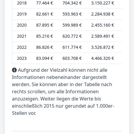
2018
77.464 €
704.342 €
3.150.227 €
29.79
2019
82.661 €
593.963 €
2.284.938 €
29.52
2020
87.895 €
599.989 €
2.455.160 €
31.39
2021
85.216 €
620.772 €
2.589.491 €
30.43
2022
86.826 €
611.774 €
3.526.872 €
31.00
2023
83.094 €
603.708 €
4.466.320 €
29.67
Aufgrund der Vielzahl können nicht alle
Informationen nebeneinander dargestellt
werden. Sie können aber in der Tabelle nach
rechts scrollen, um alle Informationen
anzuzeigen. Weiter liegen die Werte bis
einschließlich 2015 nur gerundet auf 1.000er-
Stellen vor.