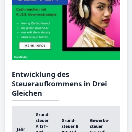
Entwicklung des
Steueraufkommens in Drei
Gleichen
Grund­
Grun
steu­er
Grund­
Ge­wer­be­
steu­
A IST-­
steu­er B
steu­er
Jahr
A