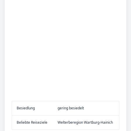
Be­sied­lung
gering besiedelt
Be­lieb­te Rei­se­zie­le
Welterberegion Wartburg-Hainich