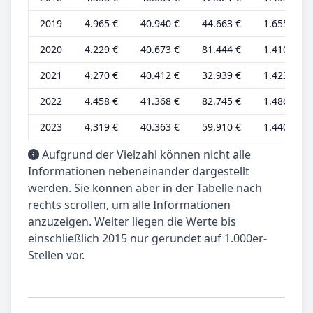
2019
4.965 €
40.940 €
44.663 €
1.655 €
2020
4.229 €
40.673 €
81.444 €
1.410 €
2021
4.270 €
40.412 €
32.939 €
1.423 €
2022
4.458 €
41.368 €
82.745 €
1.486 €
2023
4.319 €
40.363 €
59.910 €
1.440 €
Aufgrund der Vielzahl können nicht alle
Informationen nebeneinander dargestellt
werden. Sie können aber in der Tabelle nach
rechts scrollen, um alle Informationen
anzuzeigen. Weiter liegen die Werte bis
einschließlich 2015 nur gerundet auf 1.000er-
Stellen vor.