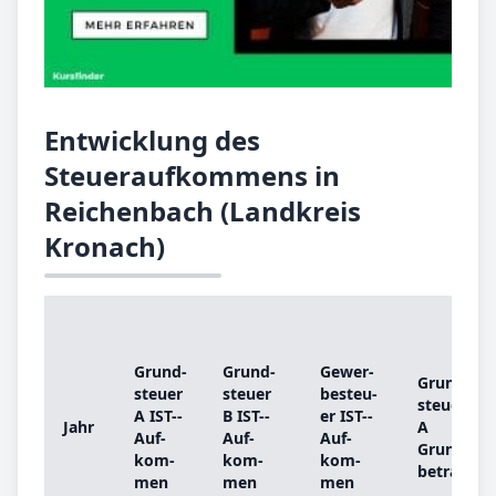
Entwicklung des
Steueraufkommens in
Reichenbach (Landkreis
Kronach)
Grund­
Grund­
Ge­wer­
Grund­
steu­er
steu­er
be­steu­
steu­er
A IST-­
B IST-­
er IST-­
Jahr
A
Auf­
Auf­
Auf­
Grund­
kom­
kom­
kom­
be­trag
men
men
men