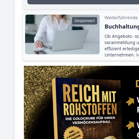
Weiterführende
Gesponsert
Buchhaltung
Ob Angebots- o
voranmeldung un
effizient erledi
Unternehmen.
M