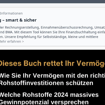
 Informationen
 – smart & sicher
der Rechnungserstellung, Einnahmenüberschuss­rechnung, Umsat
d BWA. Mit diesem Tool können Sie Ihre Finanz­buchhaltung einf
gen. Unsere Empfehlung für Selbstständige, kleine und mittlere
ehr erfahren >