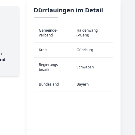
Dürrlauingen im Detail
Gemeinde­
Haldenwang
verband
(VGem)
Kreis
Günzburg
n
nd:
Re­gier­ungs­
Schwaben
bezirk
Bundes­land
Bayern