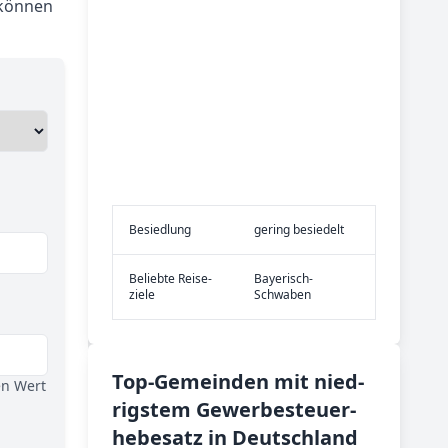
 können
Be­sied­lung
gering besiedelt
Be­lieb­te Rei­se­
Bayerisch-
zie­le
Schwaben
Top-­Ge­mein­den mit nied­
en Wert
rig­stem Ge­wer­be­steu­er­
he­be­satz in Deutsch­land