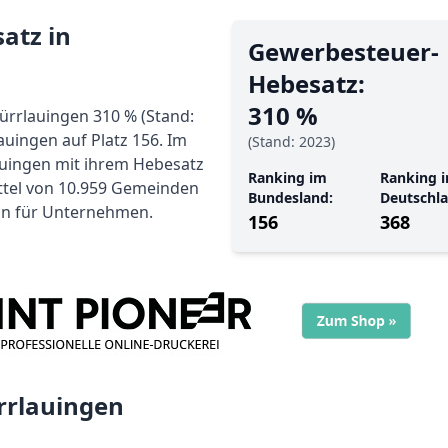
atz in
Gewerbe­steuer-
Hebe­satz:
310 %
ürrlauingen 310 % (Stand:
auingen auf Platz 156. Im
(Stand: 2023)
auingen mit ihrem Hebesatz
Ranking im
Ranking i
ittel von 10.959 Gemeinden
Bundesland:
Deutschla
ion für Unternehmen.
156
368
rrlauingen