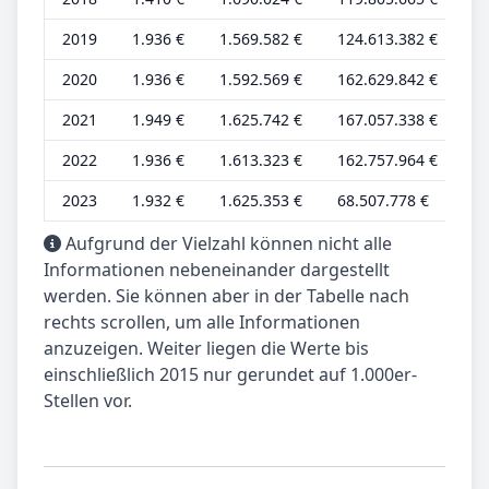
2019
1.936 €
1.569.582 €
124.613.382 €
1.
2020
1.936 €
1.592.569 €
162.629.842 €
1.
2021
1.949 €
1.625.742 €
167.057.338 €
1.
2022
1.936 €
1.613.323 €
162.757.964 €
1.
2023
1.932 €
1.625.353 €
68.507.778 €
1.
Aufgrund der Vielzahl können nicht alle
Informationen nebeneinander dargestellt
werden. Sie können aber in der Tabelle nach
rechts scrollen, um alle Informationen
anzuzeigen. Weiter liegen die Werte bis
einschließlich 2015 nur gerundet auf 1.000er-
Stellen vor.