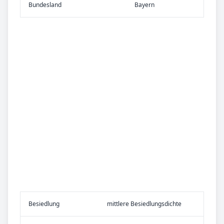
Bundes­land
Bayern
Be­sied­lung
mittlere Besiedlungsdichte