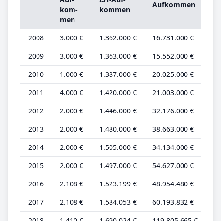
Auf­kom­men
G
kom­
kom­men
be
men
2008
3.000 €
1.362.000 €
16.731.000 €
2.
2009
3.000 €
1.363.000 €
15.552.000 €
2.
2010
1.000 €
1.387.000 €
20.025.000 €
1.
2011
4.000 €
1.420.000 €
21.003.000 €
2.
2012
2.000 €
1.446.000 €
32.176.000 €
1.
2013
2.000 €
1.480.000 €
38.663.000 €
1.
2014
2.000 €
1.505.000 €
34.134.000 €
1.
2015
2.000 €
1.497.000 €
54.627.000 €
1.
2016
2.108 €
1.523.199 €
48.954.480 €
1.
2017
2.108 €
1.584.053 €
60.193.832 €
1.
2018
1.410 €
1.690.024 €
119.805.665 €
82