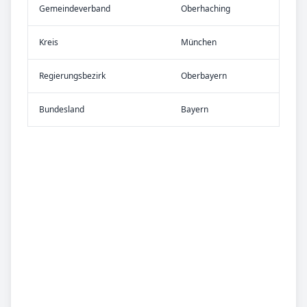
Gemeinde­verband
Oberhaching
Kreis
München
Re­gier­ungs­bezirk
Oberbayern
Bundes­land
Bayern