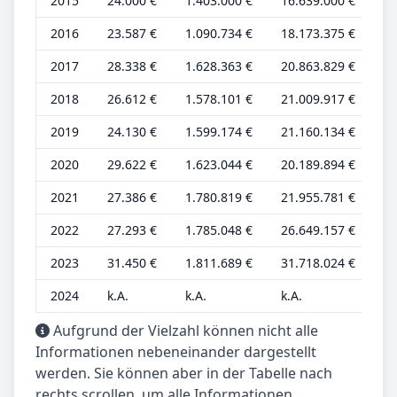
2015
24.000 €
1.403.000 €
16.639.000 €
10
2016
23.587 €
1.090.734 €
18.173.375 €
9.
2017
28.338 €
1.628.363 €
20.863.829 €
10
2018
26.612 €
1.578.101 €
21.009.917 €
9.
2019
24.130 €
1.599.174 €
21.160.134 €
8.
2020
29.622 €
1.623.044 €
20.189.894 €
10
2021
27.386 €
1.780.819 €
21.955.781 €
9.
2022
27.293 €
1.785.048 €
26.649.157 €
9.
2023
31.450 €
1.811.689 €
31.718.024 €
10
2024
k.A.
k.A.
k.A.
k.
Aufgrund der Vielzahl können nicht alle
Informationen nebeneinander dargestellt
werden. Sie können aber in der Tabelle nach
rechts scrollen, um alle Informationen