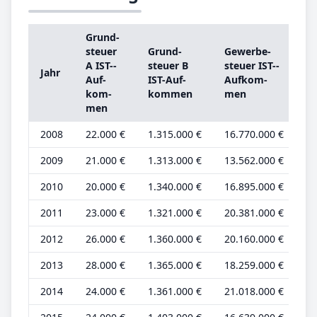
Grund­
G
steu­er
Grund­
Ge­wer­be­
st
A IST-­
steu­er B
steu­er IST-­
Jahr
A
Auf­
IST-­Auf­
Auf­kom­
G
kom­
kom­men
men
be
men
2008
22.000 €
1.315.000 €
16.770.000 €
9.
2009
21.000 €
1.313.000 €
13.562.000 €
8.
2010
20.000 €
1.340.000 €
16.895.000 €
8.
2011
23.000 €
1.321.000 €
20.381.000 €
9.
2012
26.000 €
1.360.000 €
20.160.000 €
11
2013
28.000 €
1.365.000 €
18.259.000 €
11
2014
24.000 €
1.361.000 €
21.018.000 €
9.