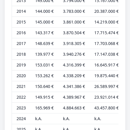
2013
149.000 €
3.794.000 €
15.167.000 €
3
2014
144.000 €
3.783.000 €
20.387.000 €
3
2015
145.000 €
3.861.000 €
14.219.000 €
3
2016
143.317 €
3.870.504 €
17.715.474 €
3
2017
148.639 €
3.918.305 €
17.703.068 €
3
2018
139.977 €
3.940.276 €
17.147.038 €
3
2019
153.031 €
4.316.399 €
16.645.917 €
3
2020
153.262 €
4.338.209 €
19.875.440 €
3
2021
150.640 €
4.341.386 €
26.589.997 €
3
2022
149.915 €
4.389.967 €
23.921.014 €
3
2023
165.969 €
4.884.663 €
43.457.800 €
3
2024
k.A.
k.A.
k.A.
k
2025
k.A.
k.A.
k.A.
k