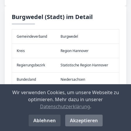
Burgwedel (Stadt) im Detail
Gemeinde­verband
Burgwedel
Kreis
Region Hannover
Re­gier­ungs­bezirk
Statistische Region Hannover
Bundes­land
Niedersachsen
Wir verwenden Cookies, um unsere Webseite zu
Eigen­schaft
Stadt
optimieren. Mehr dazu in unserer
Datenschutzerklärung
.
Ablehnen
Akzeptieren