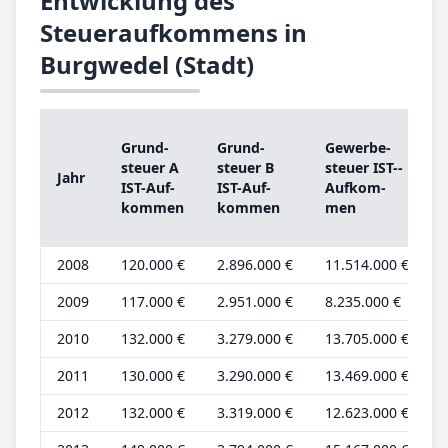
Entwicklung des
Steueraufkommens in
Burgwedel (Stadt)
Grund­
Grund­
Ge­wer­be­
s
steu­er A
steu­er B
steu­er IST-­
Jahr
IST-­Auf­
IST-­Auf­
Auf­kom­
kom­men
kom­men
men
b
2008
120.000 €
2.896.000 €
11.514.000 €
3
2009
117.000 €
2.951.000 €
8.235.000 €
3
2010
132.000 €
3.279.000 €
13.705.000 €
3
2011
130.000 €
3.290.000 €
13.469.000 €
3
2012
132.000 €
3.319.000 €
12.623.000 €
3