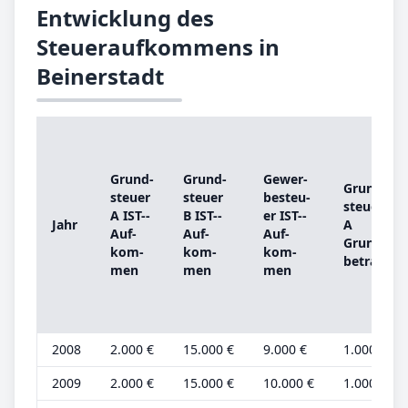
Entwicklung des
Steueraufkommens in
Beinerstadt
Grund­
Grund­
Ge­wer­
Grund­
steu­er
steu­er
be­steu­
steu­er
A IST-­
B IST-­
er IST-­
Jahr
A
Auf­
Auf­
Auf­
Grund­
kom­
kom­
kom­
be­trag
men
men
men
2008
2.000 €
15.000 €
9.000 €
1.000 €
2009
2.000 €
15.000 €
10.000 €
1.000 €