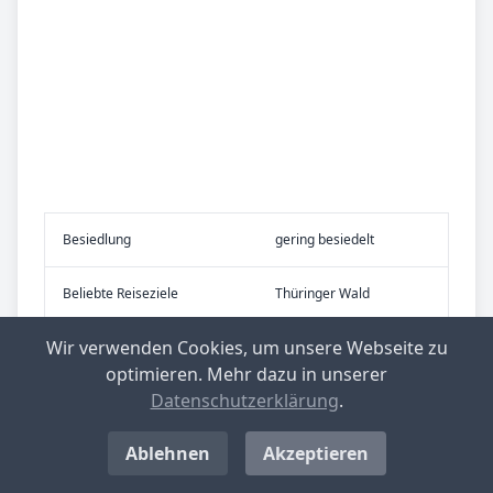
Be­sied­lung
gering besiedelt
Be­lieb­te Rei­se­zie­le
Thüringer Wald
Wir verwenden Cookies, um unsere Webseite zu
optimieren. Mehr dazu in unserer
Top-­Ge­mein­den mit nied­rig­stem Ge­
Datenschutzerklärung
.
wer­be­steu­er­he­be­satz in Deutsch­
land
Ablehnen
Akzeptieren