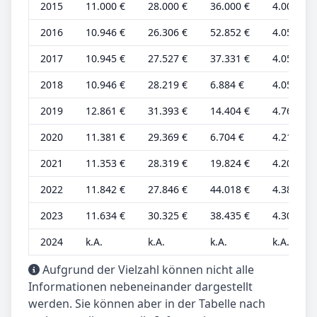
2015
11.000 €
28.000 €
36.000 €
4.000 €
2016
10.946 €
26.306 €
52.852 €
4.054 €
2017
10.945 €
27.527 €
37.331 €
4.054 €
2018
10.946 €
28.219 €
6.884 €
4.054 €
2019
12.861 €
31.393 €
14.404 €
4.763 €
2020
11.381 €
29.369 €
6.704 €
4.215 €
2021
11.353 €
28.319 €
19.824 €
4.205 €
2022
11.842 €
27.846 €
44.018 €
4.386 €
2023
11.634 €
30.325 €
38.435 €
4.309 €
2024
k.A.
k.A.
k.A.
k.A.
Aufgrund der Vielzahl können nicht alle
Informationen nebeneinander dargestellt
werden. Sie können aber in der Tabelle nach