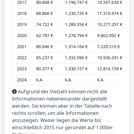
2017
80.668 €
1.196.747 €
10.507.034 €
2
2018
88.866 €
1.230.735 €
11.310.974 €
2
2019
74.722 €
1.289.356 €
10.277.257 €
2
2020
62.797 €
1.278.794 €
9.862.092 €
1
2021
86.046 €
1.314.164 €
7.220.510 €
2
2022
85.237 €
1.332.090 €
10.936.291 €
2
2023
80.377 €
1.330.157 €
12.816.159 €
2
2024
k.A.
k.A.
k.A.
k
Aufgrund der Vielzahl können nicht alle
Informationen nebeneinander dargestellt
werden. Sie können aber in der Tabelle nach
rechts scrollen, um alle Informationen
anzuzeigen. Weiter liegen die Werte bis
einschließlich 2015 nur gerundet auf 1.000er-