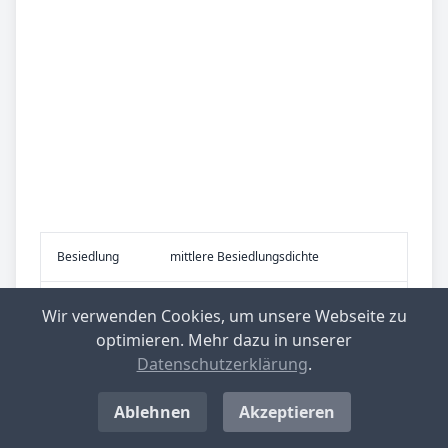
Be­sied­lung
mittlere Besiedlungsdichte
Be­lieb­te Rei­
Grafschaft Bentheim-Emsland-
Wir verwenden Cookies, um unsere Webseite zu
se­zie­le
Osnabrücker Land
optimieren. Mehr dazu in unserer
Datenschutzerklärung
.
Top-­Ge­mein­den mit nied­rig­stem Ge­
Ablehnen
Akzeptieren
wer­be­steu­er­he­be­satz in Deutsch­