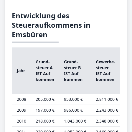
Entwicklung des
Steueraufkommens in
Emsbüren
Grund­
Grund­
Ge­wer­be­
G
steu­er A
steu­er B
steu­er
st
Jahr
IST-­Auf­
IST-­Auf­
IST-­Auf­
G
kom­men
kom­men
kom­men
be
2008
205.000 €
953.000 €
2.811.000 €
69
2009
197.000 €
986.000 €
2.243.000 €
67
2010
218.000 €
1.043.000 €
2.348.000 €
70
2011
229.000 €
1.052.000 €
2.660.000 €
74