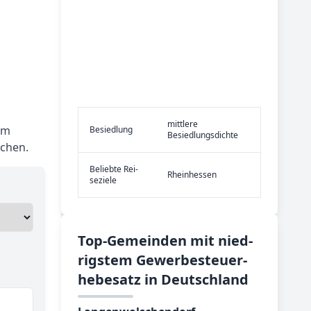
mittlere
em
Be­sied­lung
Besiedlungsdichte
ichen.
Be­lieb­te Rei­
Rheinhessen
se­zie­le
Top-­Ge­mein­den mit nied­
rig­stem Ge­wer­be­steu­er­
he­be­satz in Deutsch­land