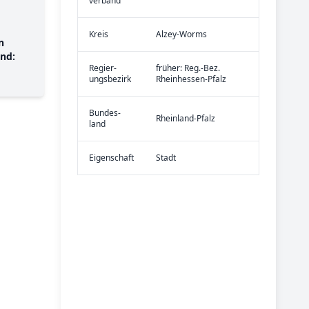
verband
Kreis
Alzey-Worms
n
nd:
Re­gier­
früher: Reg.-Bez.
ungs­bezirk
Rheinhessen-Pfalz
Bundes­
Rheinland-Pfalz
land
Eigen­schaft
Stadt