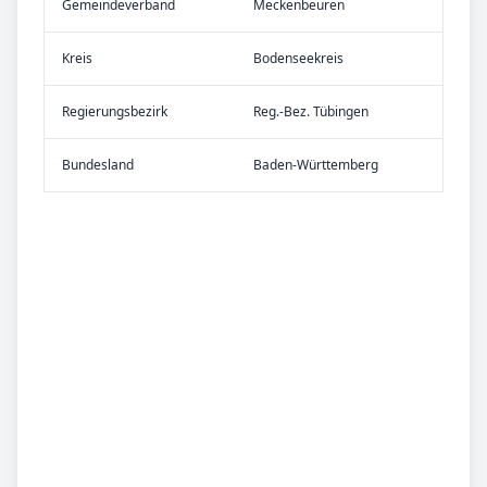
Gemeinde­verband
Meckenbeuren
Kreis
Bodenseekreis
Re­gier­ungs­bezirk
Reg.-Bez. Tübingen
Bundes­land
Baden-Württemberg