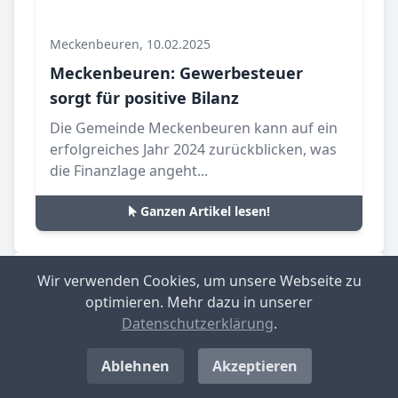
Meckenbeuren, 10.02.2025
Meckenbeuren: Gewerbesteuer
sorgt für positive Bilanz
Die Gemeinde Meckenbeuren kann auf ein
erfolgreiches Jahr 2024 zurückblicken, was
die Finanzlage angeht...
Ganzen Artikel lesen!
Wir verwenden Cookies, um unsere Webseite zu
Top-­Ge­mein­den mit nied­rig­stem Ge­
optimieren. Mehr dazu in unserer
wer­be­steu­er­he­be­satz in Deutsch­
Datenschutzerklärung
.
land
Ablehnen
Akzeptieren
Langenwolschendorf