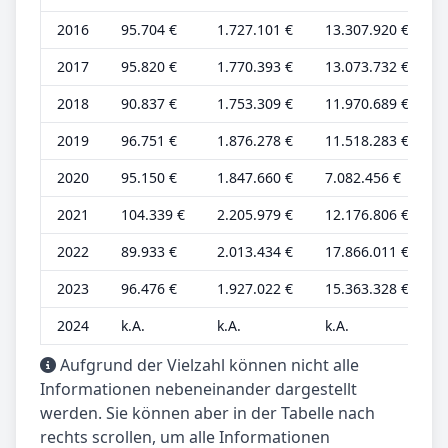
2016
95.704 €
1.727.101 €
13.307.920 €
2
2017
95.820 €
1.770.393 €
13.073.732 €
2
2018
90.837 €
1.753.309 €
11.970.689 €
2
2019
96.751 €
1.876.278 €
11.518.283 €
2
2020
95.150 €
1.847.660 €
7.082.456 €
2
2021
104.339 €
2.205.979 €
12.176.806 €
2
2022
89.933 €
2.013.434 €
17.866.011 €
2
2023
96.476 €
1.927.022 €
15.363.328 €
2
2024
k.A.
k.A.
k.A.
k
Aufgrund der Vielzahl können nicht alle
Informationen nebeneinander dargestellt
werden. Sie können aber in der Tabelle nach
rechts scrollen, um alle Informationen