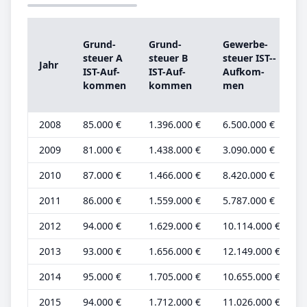
Grund­
Grund­
Ge­wer­be­
s
steu­er A
steu­er B
steu­er IST-­
Jahr
IST-­Auf­
IST-­Auf­
Auf­kom­
kom­men
kom­men
men
b
2008
85.000 €
1.396.000 €
6.500.000 €
2
2009
81.000 €
1.438.000 €
3.090.000 €
2
2010
87.000 €
1.466.000 €
8.420.000 €
2
2011
86.000 €
1.559.000 €
5.787.000 €
2
2012
94.000 €
1.629.000 €
10.114.000 €
2
2013
93.000 €
1.656.000 €
12.149.000 €
2
2014
95.000 €
1.705.000 €
10.655.000 €
2
2015
94.000 €
1.712.000 €
11.026.000 €
2