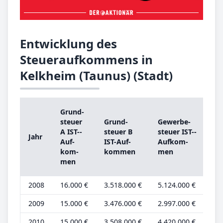
Entwicklung des
Steueraufkommens in
Kelkheim (Taunus) (Stadt)
Grund­
G
steu­er
Grund­
Ge­wer­be­
st
A IST-­
steu­er B
steu­er IST-­
Jahr
A
Auf­
IST-­Auf­
Auf­kom­
G
kom­
kom­men
men
be
men
2008
16.000 €
3.518.000 €
5.124.000 €
6.
2009
15.000 €
3.476.000 €
2.997.000 €
6.
2010
15.000 €
3.508.000 €
4.420.000 €
5.