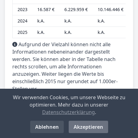
2023
16.587 €
6.229.959 €
10.146.446 €
4.
2024
k.A.
k.A.
k.A.
k.
2025
k.A.
k.A.
k.A.
k.
Aufgrund der Vielzahl können nicht alle
Informationen nebeneinander dargestellt
werden. Sie können aber in der Tabelle nach
rechts scrollen, um alle Informationen
anzuzeigen. Weiter liegen die Werte bis
einschließlich 2015 nur gerundet auf 1.000er-
Stellen vor.
Wir verwenden Cookies, um unsere Webseite zu
optimieren. Mehr dazu in unserer
Datenschutzerklärung
.
Dieser Beitrag wird betreut von:
Ablehnen
Akzeptieren
Matthias Kühn, Data-Analyst
gewerbesteuer.net.