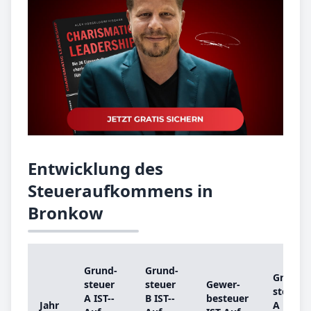
Entwicklung des
Steueraufkommens in
Bronkow
Grund­
Grund­
Grund­
steu­er
steu­er
Ge­wer­
steu­er
A IST-­
B IST-­
be­steu­er
Jahr
A