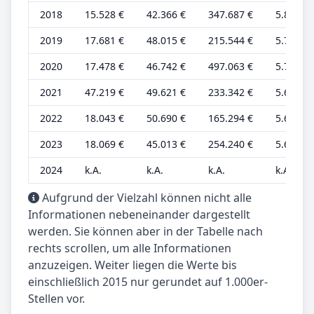
2018
15.528 €
42.366 €
347.687 €
5.860 €
2019
17.681 €
48.015 €
215.544 €
5.797 €
2020
17.478 €
46.742 €
497.063 €
5.730 €
2021
47.219 €
49.621 €
233.342 €
5.669 €
2022
18.043 €
50.690 €
165.294 €
5.638 €
2023
18.069 €
45.013 €
254.240 €
5.647 €
2024
k.A.
k.A.
k.A.
k.A.
Aufgrund der Vielzahl können nicht alle
Informationen nebeneinander dargestellt
werden. Sie können aber in der Tabelle nach
rechts scrollen, um alle Informationen
anzuzeigen. Weiter liegen die Werte bis
einschließlich 2015 nur gerundet auf 1.000er-
Stellen vor.