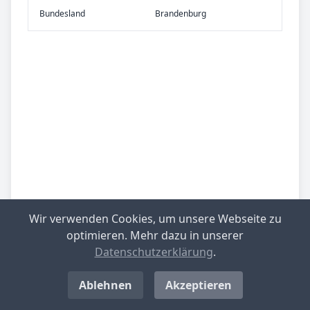
Bundes­land
Brandenburg
Wir verwenden Cookies, um unsere Webseite zu
optimieren. Mehr dazu in unserer
Datenschutzerklärung
.
Ablehnen
Akzeptieren
Be­sied­lung
gering besiedelt