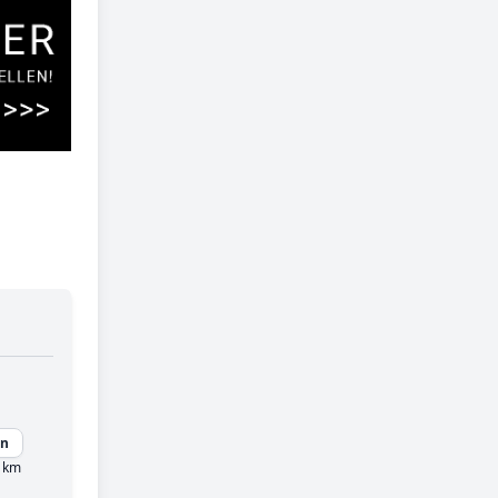
en
 km