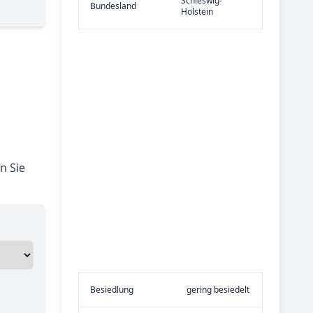
Schleswig-
Bundes­land
Holstein
n Sie
Be­sied­lung
gering besiedelt