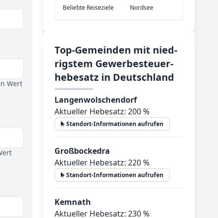
Be­lieb­te Rei­se­zie­le
Nordsee
Top-­Ge­mein­den mit nied­
rig­stem Ge­wer­be­steu­er­
he­be­satz in Deutsch­land
en Wert
Langenwolschendorf
Aktueller Hebesatz: 200 %
Standort-Informationen aufrufen
Großbockedra
Wert
Aktueller Hebesatz: 220 %
Standort-Informationen aufrufen
Kemnath
Aktueller Hebesatz: 230 %