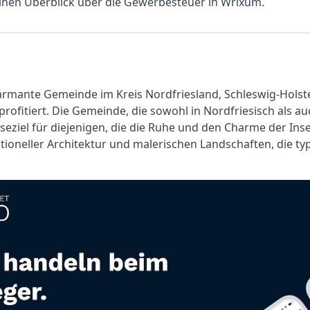
 einen Überblick über die Gewerbesteuer in Wrixum.
armante Gemeinde im Kreis Nordfriesland, Schleswig-Holste
profitiert. Die Gemeinde, die sowohl in Nordfriesisch als a
eiseziel für diejenigen, die die Ruhe und den Charme der In
ioneller Architektur und malerischen Landschaften, die typ