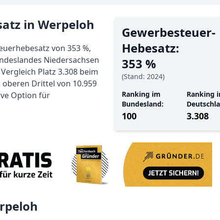
atz in Werpeloh
Gewerbe­steuer-
Hebe­satz:
euerhebesatz von 353 %,
undeslandes Niedersachsen
353 %
Vergleich Platz 3.308 beim
(Stand: 2024)
 oberen Drittel von 10.959
Ranking im
Ranking i
ive Option für
Bundesland:
Deutschla
100
3.308
rpeloh