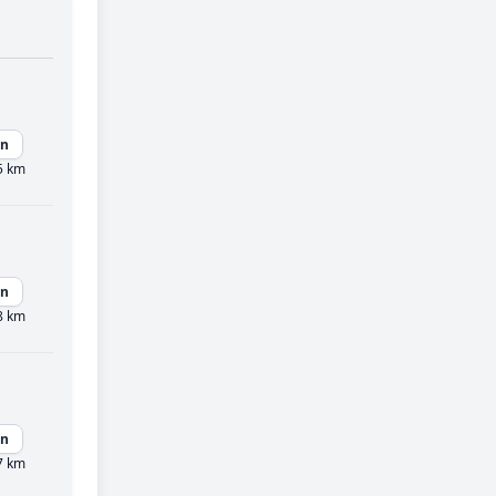
en
5 km
en
8 km
en
7 km