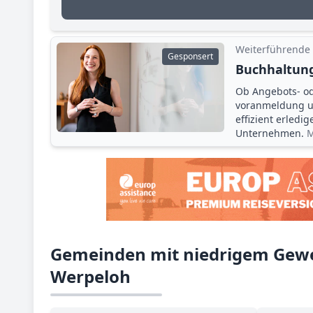
Weiterführende
Gesponsert
Buchhaltung
Ob Angebots- o
voranmeldung un
effizient erledi
Unternehmen.
M
Gemeinden mit niedrigem Gewe
Werpeloh