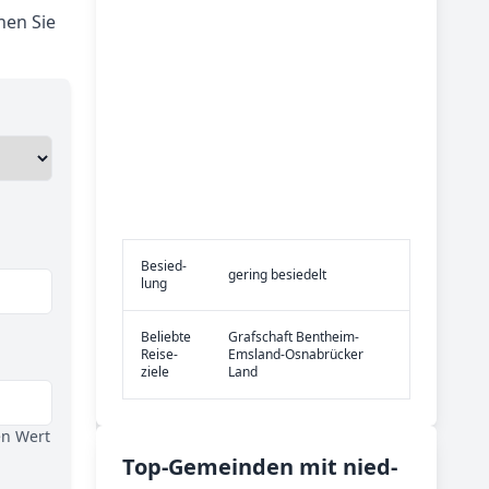
nen Sie
Be­sied­
gering besiedelt
lung
Be­lieb­te
Grafschaft Bentheim-
Rei­se­
Emsland-Osnabrücker
zie­le
Land
en Wert
Top-­Ge­mein­den mit nied­