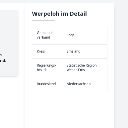
Werpeloh im Detail
Gemeinde­
Sögel
verband
Kreis
Emsland
n
nd:
Re­gier­ungs­
Statistische Region
bezirk
Weser-Ems
Bundes­land
Niedersachsen