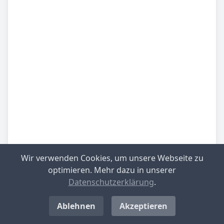
Wir verwenden Cookies, um unsere Webseite zu
optimieren. Mehr dazu in unserer
Be­sied­lung
gering besiedelt
Datenschutzerklärung
.
Ablehnen
Akzeptieren
Be­lieb­te Rei­se­zie­le
Thüringer Rhön