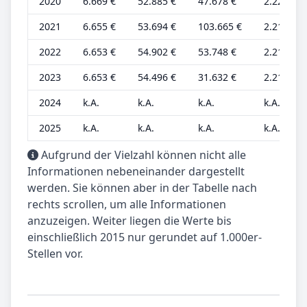
2020
6.669 €
52.885 €
47.678 €
2.223 €
2021
6.655 €
53.694 €
103.665 €
2.218 €
2022
6.653 €
54.902 €
53.748 €
2.218 €
2023
6.653 €
54.496 €
31.632 €
2.218 €
2024
k.A.
k.A.
k.A.
k.A.
2025
k.A.
k.A.
k.A.
k.A.
Aufgrund der Vielzahl können nicht alle
Informationen nebeneinander dargestellt
werden. Sie können aber in der Tabelle nach
rechts scrollen, um alle Informationen
anzuzeigen. Weiter liegen die Werte bis
einschließlich 2015 nur gerundet auf 1.000er-
Stellen vor.