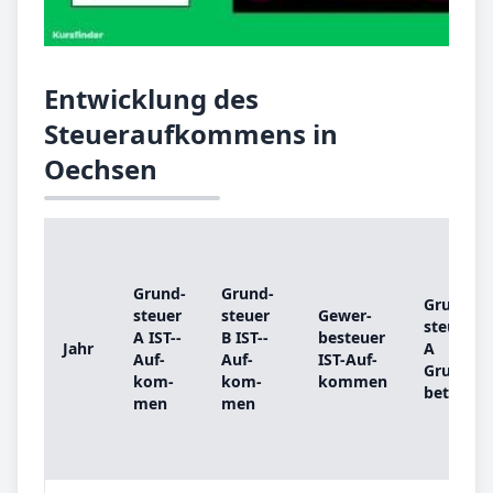
Entwicklung des
Steueraufkommens in
Oechsen
Grund­
Grund­
Grund­
steu­er
steu­er
Ge­wer­
steu­er
A IST-­
B IST-­
be­steu­er
Jahr
A
Auf­
Auf­
IST-­Auf­
Grund­
kom­
kom­
kom­men
be­trag
men
men