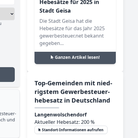
Hebesätze für 2025 in
Stadt Geisa
Die Stadt Geisa hat die
u
Hebesätze für das Jahr 2025
gewerbesteuer.net bekannt
gegeben...
Ganzen Artikel lesen!
Top-­Ge­mein­den mit nied­
rig­stem Ge­wer­be­steu­er­
he­be­satz in Deutsch­land
zsteuer­
Langenwolschendorf
ach und
Aktueller Hebesatz: 200 %
Standort-Informationen aufrufen