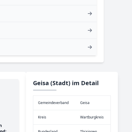
Geisa (Stadt) im Detail
Gemeinde­verband
Geisa
Kreis
Wartburgkreis
n
nd:
Bundes­land
Thüringen