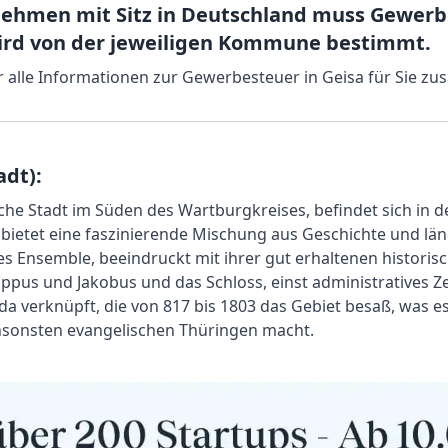
ehmen mit Sitz in Deutschland muss Gewerbe
ird von der jeweiligen Kommune bestimmt.
ir alle Informationen zur Gewerbesteuer in Geisa für Sie z
adt):
sche Stadt im Süden des Wartburgkreises, befindet sich in 
t bietet eine faszinierende Mischung aus Geschichte und ländl
 Ensemble, beeindruckt mit ihrer gut erhaltenen historisch
lippus und Jakobus und das Schloss, einst administratives Z
lda verknüpft, die von 817 bis 1803 das Gebiet besaß, was e
nsonsten evangelischen Thüringen macht.