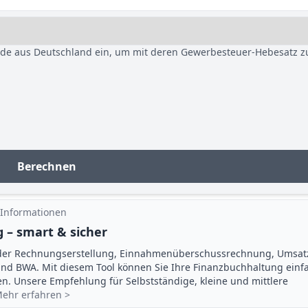
nde aus Deutschland ein, um mit deren Gewerbesteuer-Hebesatz z
Berechnen
 Informationen
 – smart & sicher
der Rechnungserstellung, Einnahmenüberschuss­rechnung, Umsat
d BWA. Mit diesem Tool können Sie Ihre Finanz­buchhaltung einf
gen. Unsere Empfehlung für Selbstständige, kleine und mittlere
ehr erfahren >