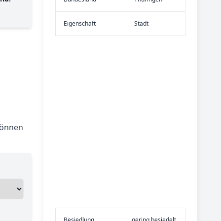
Eigen­schaft
Stadt
können
Be­sied­lung
gering besiedelt