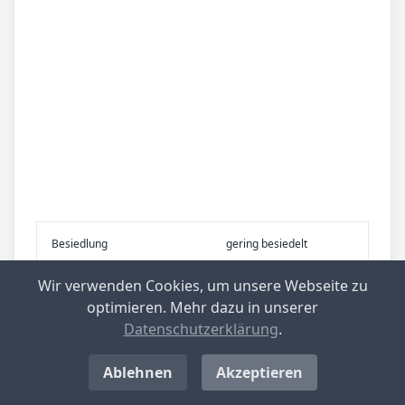
Be­sied­lung
gering besiedelt
Wir verwenden Cookies, um unsere Webseite zu
Be­lieb­te Rei­se­zie­le
Westerwald
optimieren. Mehr dazu in unserer
Datenschutzerklärung
.
Nachrichten aus Kroppach
Ablehnen
Akzeptieren