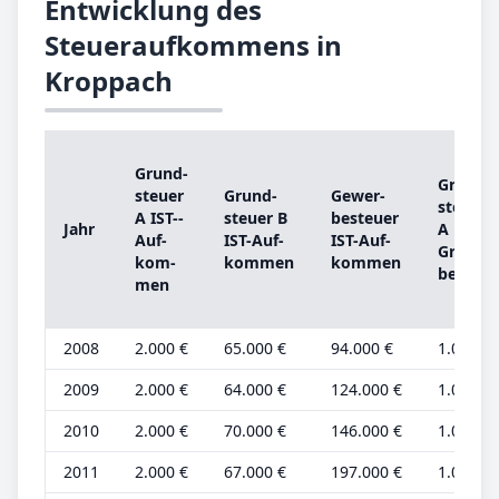
Entwicklung des
Steueraufkommens in
Kroppach
Grund­
Grund­
steu­er
Grund­
Ge­wer­
steu­er
A IST-­
steu­er B
be­steu­er
Jahr
A
Auf­
IST-­Auf­
IST-­Auf­
Grund­
kom­
kom­men
kom­men
be­trag
men
2008
2.000 €
65.000 €
94.000 €
1.000 €
2009
2.000 €
64.000 €
124.000 €
1.000 €
2010
2.000 €
70.000 €
146.000 €
1.000 €
2011
2.000 €
67.000 €
197.000 €
1.000 €