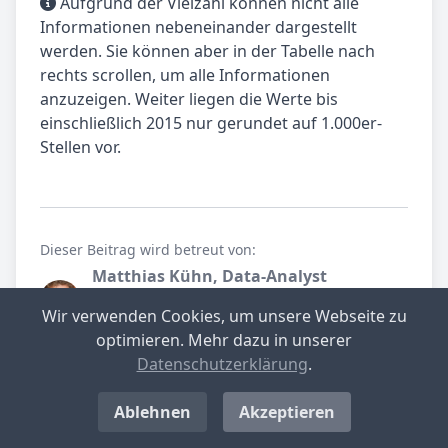
Aufgrund der Vielzahl können nicht alle
Informationen nebeneinander dargestellt
werden. Sie können aber in der Tabelle nach
rechts scrollen, um alle Informationen
anzuzeigen. Weiter liegen die Werte bis
einschließlich 2015 nur gerundet auf 1.000er-
Stellen vor.
Dieser Beitrag wird betreut von:
Matthias Kühn, Data-Analyst
gewerbesteuer.net.
Wir verwenden Cookies, um unsere Webseite zu
Spezialist für Datenanalyse.
optimieren. Mehr dazu in unserer
Teilen Sie unseren Beitrag
Datenschutzerklärung
.
Ablehnen
Akzeptieren