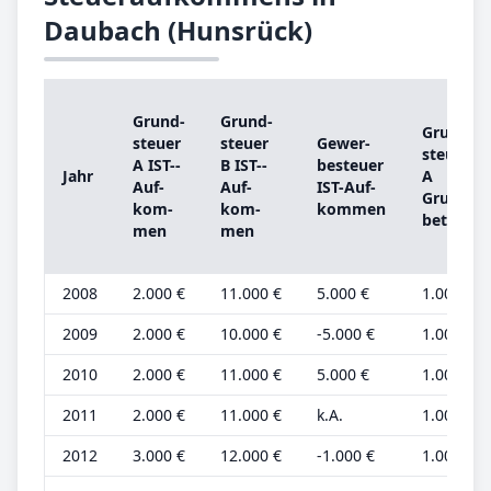
Daubach (Hunsrück)
Grund­
Grund­
Grund­
steu­er
steu­er
Ge­wer­
steu­er
A IST-­
B IST-­
be­steu­er
Jahr
A
Auf­
Auf­
IST-­Auf­
Grund­
kom­
kom­
kom­men
be­trag
men
men
2008
2.000 €
11.000 €
5.000 €
1.000 €
2009
2.000 €
10.000 €
-5.000 €
1.000 €
2010
2.000 €
11.000 €
5.000 €
1.000 €
2011
2.000 €
11.000 €
k.A.
1.000 €
2012
3.000 €
12.000 €
-1.000 €
1.000 €