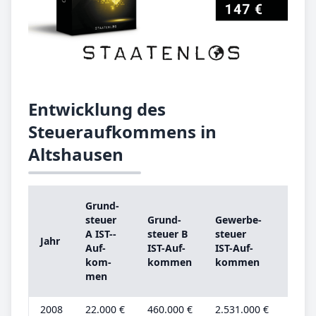
Entwicklung des
Steueraufkommens in
Altshausen
Grund­
Grun
steu­er
Grund­
Ge­wer­be­
steu­
A IST-­
steu­er B
steu­er
Jahr
A
Auf­
IST-­Auf­
IST-­Auf­
Grun
kom­
kom­men
kom­men
be­tr
men
2008
22.000 €
460.000 €
2.531.000 €
7.000