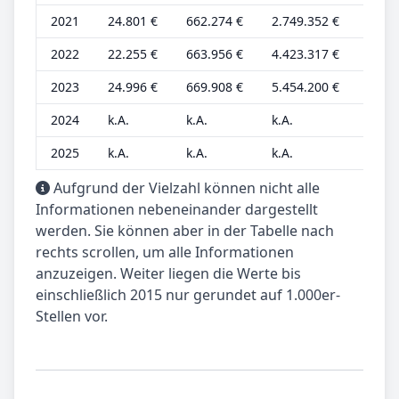
2021
24.801 €
662.274 €
2.749.352 €
6.703
2022
22.255 €
663.956 €
4.423.317 €
6.015
2023
24.996 €
669.908 €
5.454.200 €
6.756
2024
k.A.
k.A.
k.A.
k.A.
2025
k.A.
k.A.
k.A.
k.A.
Aufgrund der Vielzahl können nicht alle
Informationen nebeneinander dargestellt
werden. Sie können aber in der Tabelle nach
rechts scrollen, um alle Informationen
anzuzeigen. Weiter liegen die Werte bis
einschließlich 2015 nur gerundet auf 1.000er-
Stellen vor.