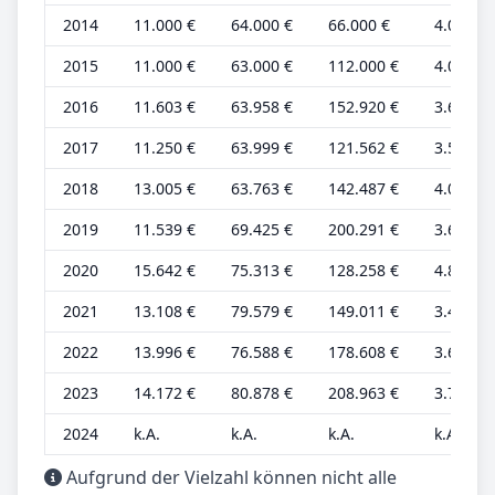
2014
11.000 €
64.000 €
66.000 €
4.000 €
2015
11.000 €
63.000 €
112.000 €
4.000 €
2016
11.603 €
63.958 €
152.920 €
3.626 €
2017
11.250 €
63.999 €
121.562 €
3.516 €
2018
13.005 €
63.763 €
142.487 €
4.064 €
2019
11.539 €
69.425 €
200.291 €
3.606 €
2020
15.642 €
75.313 €
128.258 €
4.888 €
2021
13.108 €
79.579 €
149.011 €
3.449 €
2022
13.996 €
76.588 €
178.608 €
3.683 €
2023
14.172 €
80.878 €
208.963 €
3.729 €
2024
k.A.
k.A.
k.A.
k.A.
Aufgrund der Vielzahl können nicht alle