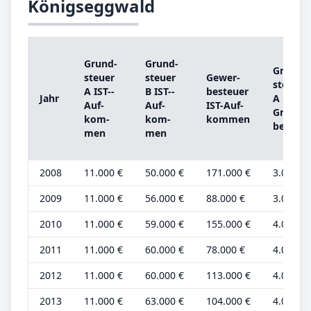
Königseggwald
Grund­
Grund­
Grund­
steu­er
steu­er
Ge­wer­
steu­er
A IST-­
B IST-­
be­steu­er
Jahr
A
Auf­
Auf­
IST-­Auf­
Grund­
kom­
kom­
kom­men
be­trag
men
men
2008
11.000 €
50.000 €
171.000 €
3.000 €
2009
11.000 €
56.000 €
88.000 €
3.000 €
2010
11.000 €
59.000 €
155.000 €
4.000 €
2011
11.000 €
60.000 €
78.000 €
4.000 €
2012
11.000 €
60.000 €
113.000 €
4.000 €
2013
11.000 €
63.000 €
104.000 €
4.000 €