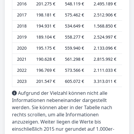
2016
201.275 €
548.119 €
2.495.189 €
54.
2017
198.181 €
575.462 €
2.512.906 €
54.
2018
194.931 €
534.649 €
1.568.850 €
53.
2019
189.104 €
558.277 €
2.524.997 €
51.
2020
195.175 €
559.940 €
2.133.096 €
52.
2021
190.628 €
561.298 €
2.815.992 €
50.
2022
196.769 €
573.566 €
2.111.033 €
52.
2023
201.547 €
605.072 €
3.313.011 €
51.
Aufgrund der Vielzahl können nicht alle
Informationen nebeneinander dargestellt
werden. Sie können aber in der Tabelle nach
rechts scrollen, um alle Informationen
anzuzeigen. Weiter liegen die Werte bis
einschließlich 2015 nur gerundet auf 1.000er-