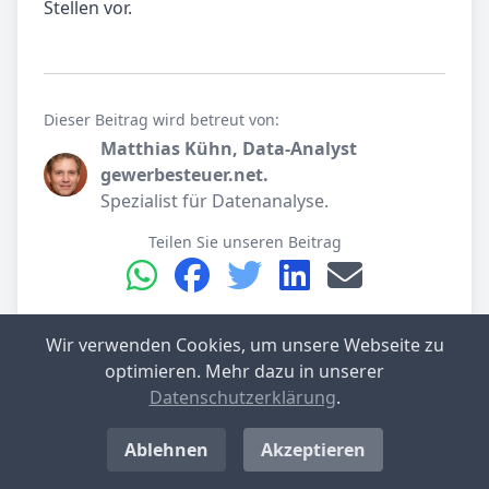
Stellen vor.
Dieser Beitrag wird betreut von:
Matthias Kühn, Data-Analyst
gewerbesteuer.net.
Spezialist für Datenanalyse.
Teilen Sie unseren Beitrag
Wir verwenden Cookies, um unsere Webseite zu
Nienburg (Saale) (Stadt) im Detail
optimieren. Mehr dazu in unserer
Datenschutzerklärung
.
Gemeinde­verband
Nienburg (Saale)
Ablehnen
Akzeptieren
Kreis
Salzlandkreis