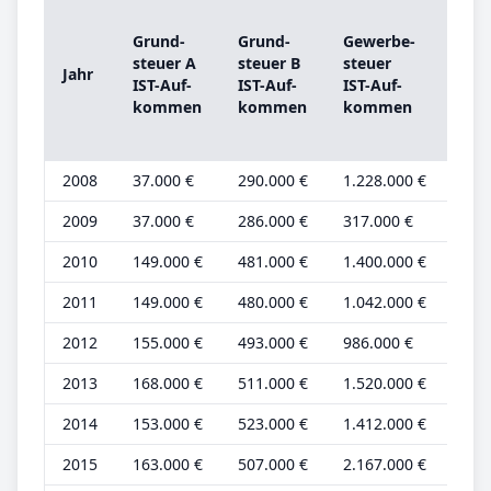
Gru
Grund­
Grund­
Ge­wer­be­
steu
steu­er A
steu­er B
steu­er
Jahr
A
IST-­Auf­
IST-­Auf­
IST-­Auf­
Gru
kom­men
kom­men
kom­men
be­t
2008
37.000 €
290.000 €
1.228.000 €
13.
2009
37.000 €
286.000 €
317.000 €
13.
2010
149.000 €
481.000 €
1.400.000 €
53.
2011
149.000 €
480.000 €
1.042.000 €
54.
2012
155.000 €
493.000 €
986.000 €
53.
2013
168.000 €
511.000 €
1.520.000 €
54.
2014
153.000 €
523.000 €
1.412.000 €
49.
2015
163.000 €
507.000 €
2.167.000 €
53.