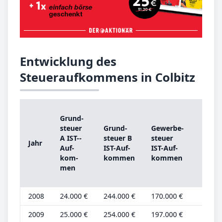
Entwicklung des
Steueraufkommens in Colbitz
Grund­
Grun
steu­er
Grund­
Ge­wer­be­
steu­
A IST-­
steu­er B
steu­er
Jahr
A
Auf­
IST-­Auf­
IST-­Auf­
Grun
kom­
kom­men
kom­men
be­tr
men
2008
24.000 €
244.000 €
170.000 €
7.000
2009
25.000 €
254.000 €
197.000 €
8.000