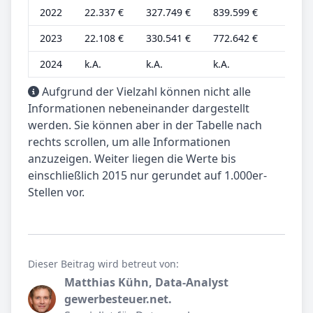
2022
22.337 €
327.749 €
839.599 €
6.980
2023
22.108 €
330.541 €
772.642 €
6.909
2024
k.A.
k.A.
k.A.
k.A.
Aufgrund der Vielzahl können nicht alle
Informationen nebeneinander dargestellt
werden. Sie können aber in der Tabelle nach
rechts scrollen, um alle Informationen
anzuzeigen. Weiter liegen die Werte bis
einschließlich 2015 nur gerundet auf 1.000er-
Stellen vor.
Dieser Beitrag wird betreut von:
Matthias Kühn, Data-Analyst
gewerbesteuer.net.