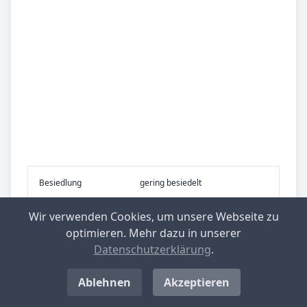
Be­sied­lung
gering besiedelt
Wir verwenden Cookies, um unsere Webseite zu
Be­lieb­te Rei­se­zie­le
Magdeburg, Elbe-Börde-Heide
optimieren. Mehr dazu in unserer
Datenschutzerklärung
.
Top-­Ge­mein­den mit nied­rig­stem Ge­
Ablehnen
Akzeptieren
wer­be­steu­er­he­be­satz in Deutsch­