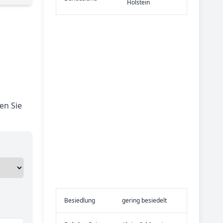
Holstein
en Sie
Be­sied­lung
gering besiedelt