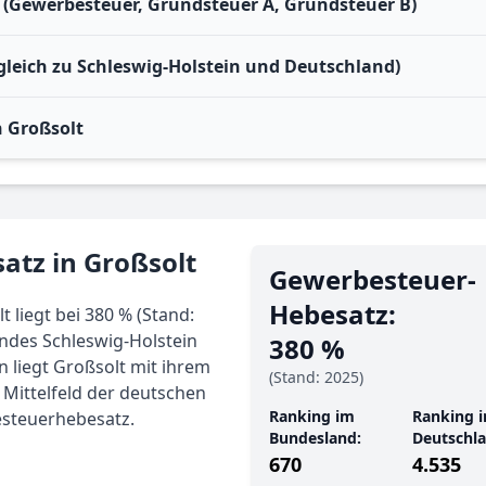
 (Gewerbesteuer, Grundsteuer A, Grundsteuer B)
gleich zu Schleswig-Holstein und Deutschland)
 Großsolt
atz in Großsolt
Gewerbe­steuer-
Hebe­satz:
liegt bei 380 % (Stand:
andes Schleswig-Holstein
380 %
n liegt Großsolt mit ihrem
(Stand: 2025)
m Mittelfeld der deutschen
Ranking im
Ranking i
esteuerhebesatz.
Bundesland:
Deutschla
670
4.535