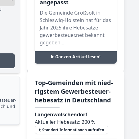
angepasst
u
Die Gemeinde Großsolt in
Schleswig-Holstein hat für das
Jahr 2025 ihre Hebesätze
gewerbesteuer.net bekannt
gegeben...
Ganzen Artikel lesen!
Top-­Ge­mein­den mit nied­
rig­stem Ge­wer­be­steu­er­
he­be­satz in Deutsch­land
zsteuer­
ach und
Langenwolschendorf
Aktueller Hebesatz: 200 %
Standort-Informationen aufrufen