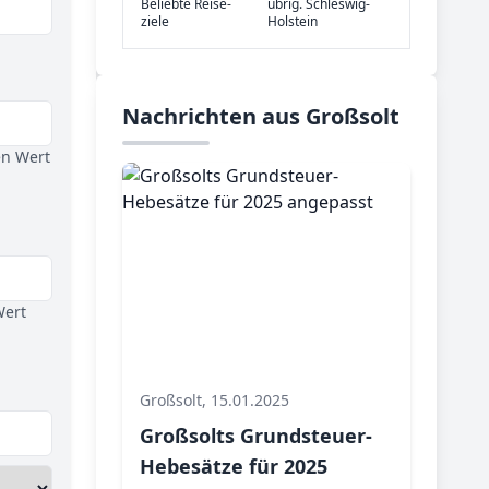
Be­lieb­te Rei­se­
übrig. Schleswig-
zie­le
Holstein
Nachrichten aus Großsolt
en Wert
Wert
Großsolt, 15.01.2025
Großsolts Grundsteuer-
Hebesätze für 2025