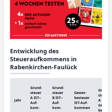
Entwicklung des
Steueraufkommens in
Rabenkirchen-Faulück
Grund­
Grund­
Grund­
steu­er
steu­er
Ge­wer­
steu­er
A IST-­
B IST-­
be­steu­er
Jahr
A
Auf­
Auf­
IST-­Auf­
Grund­
kom­
kom­
kom­men
be­trag