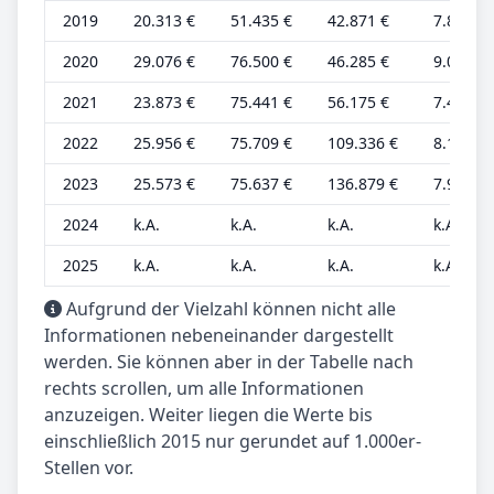
2019
20.313 €
51.435 €
42.871 €
7.813 €
2020
29.076 €
76.500 €
46.285 €
9.086 €
2021
23.873 €
75.441 €
56.175 €
7.460 €
2022
25.956 €
75.709 €
109.336 €
8.111 €
2023
25.573 €
75.637 €
136.879 €
7.992 €
2024
k.A.
k.A.
k.A.
k.A.
2025
k.A.
k.A.
k.A.
k.A.
Aufgrund der Vielzahl können nicht alle
Informationen nebeneinander dargestellt
werden. Sie können aber in der Tabelle nach
rechts scrollen, um alle Informationen
anzuzeigen. Weiter liegen die Werte bis
einschließlich 2015 nur gerundet auf 1.000er-
Stellen vor.