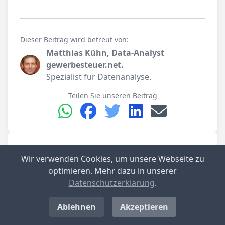
Dieser Beitrag wird betreut von:
Matthias Kühn, Data-Analyst
gewerbesteuer.net.
Spezialist für Datenanalyse.
Teilen Sie unseren Beitrag
Rabenkirchen-Faulück im Detail
Wir verwenden Cookies, um unsere Webseite zu
optimieren. Mehr dazu in unserer
Datenschutzerklärung
.
Gemeinde­verband
Kappeln-Land
Ablehnen
Akzeptieren
Kreis
Schleswig-Flensburg