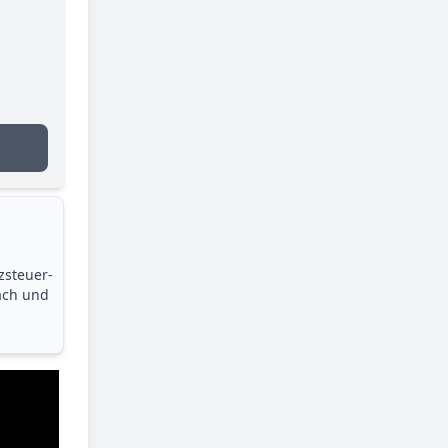
zsteuer­
ach und