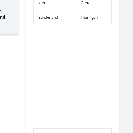
Kreis
Greiz
n
nd:
Bundes­land
Thüringen