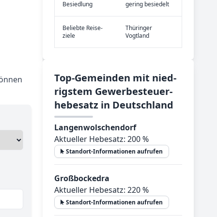
Be­sied­lung
gering besiedelt
Be­lieb­te Rei­se­
Thüringer
zie­le
Vogtland
Top-­Ge­mein­den mit nied­
können
rig­stem Ge­wer­be­steu­er­
he­be­satz in Deutsch­land
Langenwolschendorf
Aktueller Hebesatz: 200 %
Standort-Informationen aufrufen
Großbockedra
Aktueller Hebesatz: 220 %
Standort-Informationen aufrufen