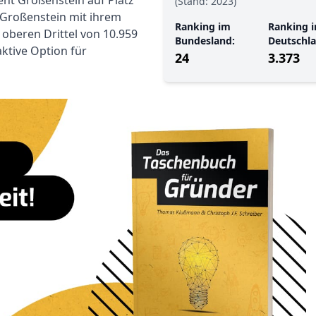
eht Großenstein auf Platz
(Stand: 2023)
 Großenstein mit ihrem
Ranking im
Ranking i
 oberen Drittel von 10.959
Bundesland:
Deutschla
aktive Option für
24
3.373