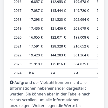
2016
16.857 €
112.953 €
199.678 €
5.619 
2017
17.037 €
115.444 €
149.720 €
5.679 
2018
17.293 €
121.523 €
202.694 €
5.764 
2019
17.436 €
121.456 €
209.679 €
5.812 
2020
16.055 €
122.071 €
199.008 €
5.352 
2021
17.591 €
128.328 €
210.652 €
5.864 
2022
19.420 €
144.283 €
361.364 €
5.975 
2023
21.910 €
175.016 €
384.875 €
5.922 
2024
k.A.
k.A.
k.A.
k.A.
Aufgrund der Vielzahl können nicht alle
Informationen nebeneinander dargestellt
werden. Sie können aber in der Tabelle nach
rechts scrollen, um alle Informationen
anzuzeigen. Weiter liegen die Werte bis