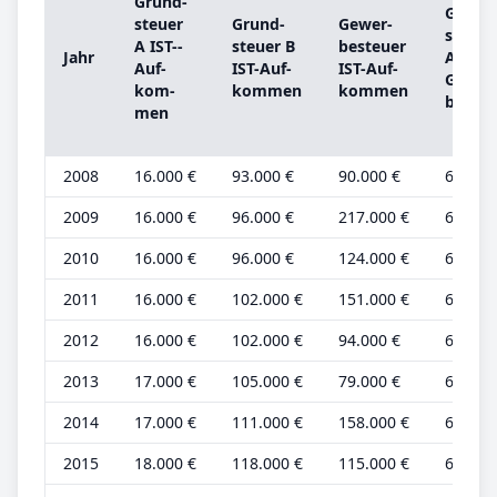
Grund­
Grund
steu­er
Grund­
Ge­wer­
steu­er
A IST-­
steu­er B
be­steu­er
Jahr
A
Auf­
IST-­Auf­
IST-­Auf­
Grund
kom­
kom­men
kom­men
be­trag
men
2008
16.000 €
93.000 €
90.000 €
6.000 
2009
16.000 €
96.000 €
217.000 €
6.000 
2010
16.000 €
96.000 €
124.000 €
6.000 
2011
16.000 €
102.000 €
151.000 €
6.000 
2012
16.000 €
102.000 €
94.000 €
6.000 
2013
17.000 €
105.000 €
79.000 €
6.000 
2014
17.000 €
111.000 €
158.000 €
6.000 
2015
18.000 €
118.000 €
115.000 €
6.000 