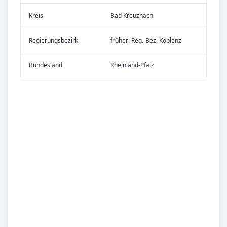
Kreis
Bad Kreuznach
Re­gier­ungs­bezirk
früher: Reg.-Bez. Koblenz
Bundes­land
Rheinland-Pfalz