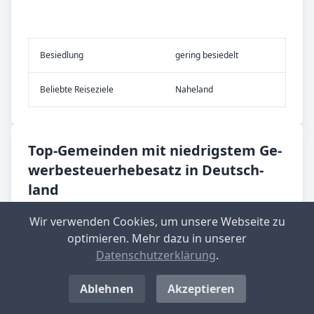
Be­sied­lung
gering besiedelt
Be­lieb­te Rei­se­zie­le
Naheland
Top-­Ge­mein­den mit nied­rig­stem Ge­
wer­be­steu­er­he­be­satz in Deutsch­
land
Wir verwenden Cookies, um unsere Webseite zu
Langenwolschendorf
optimieren. Mehr dazu in unserer
Aktueller Hebesatz: 200 %
Datenschutzerklärung
.
Standort-Informationen aufrufen
Ablehnen
Akzeptieren
Großbockedra
Aktueller Hebesatz: 220 %