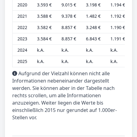
2020
3.593 €
9.015 €
3.198 €
1.194 €
2
2021
3.588 €
9.378 €
1.482 €
1.192 €
2
2022
3.582 €
8.857 €
3.248 €
1.190 €
2
2023
3.584 €
8.857 €
6.843 €
1.191 €
2
2024
k.A.
k.A.
k.A.
k.A.
k
2025
k.A.
k.A.
k.A.
k.A.
k
Aufgrund der Vielzahl können nicht alle
Informationen nebeneinander dargestellt
werden. Sie können aber in der Tabelle nach
rechts scrollen, um alle Informationen
anzuzeigen. Weiter liegen die Werte bis
einschließlich 2015 nur gerundet auf 1.000er-
Stellen vor.