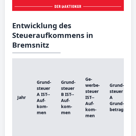
Entwicklung des
Steueraufkommens in
Bremsnitz
Ge­
Grund­
Grund­
wer­be­
Grund­
steu­er
steu­er
steu­er
steu­er
s
A IST-­
B IST-­
Jahr
IST-­
A
Auf­
Auf­
Auf­
Grund­
kom­
kom­
kom­
be­trag
b
men
men
men