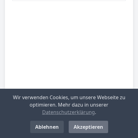
Wir verwenden Cookies, um unsere Webseite zu
optimieren. Mehr dazu in unserer
Datenschutzerklärung
.
Be­sied­lung
gering besiedelt
Ablehnen
Akzeptieren
Be­lieb­te Rei­se­zie­le
Saaleland